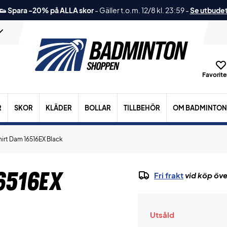
👟 Spara -20% på ALLA skor
-
Gäller t.o.m. 12/8 kl. 23:59
-
Se utbude
Favoriter
R
SKOR
KLÄDER
BOLLAR
TILLBEHÖR
OM BADMINTON
hirt Dam 16516EX Black
6516EX
Fri frakt
vid köp öve
Utsåld