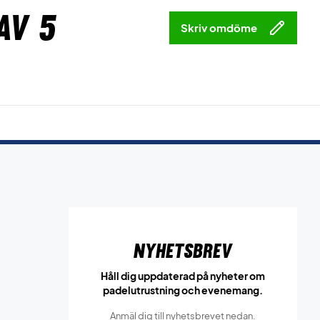
av 5
Skriv omdöme
Nyhetsbrev
Håll dig uppdaterad på nyheter om
padelutrustning och evenemang.
Anmäl dig till nyhetsbrevet nedan.