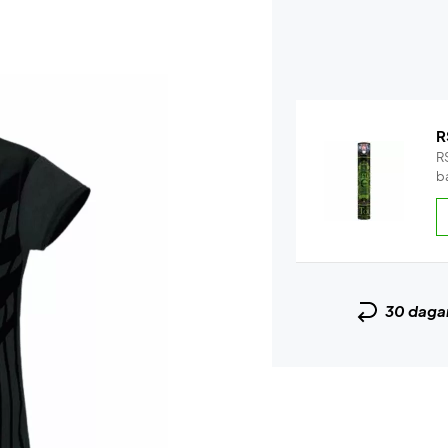
R
RS
b
30 daga