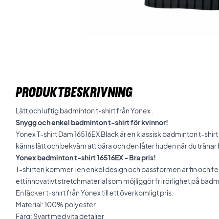
PRODUKTBESKRIVNING
Lätt och luftig badminton t-shirt från Yonex .
Snygg och enkel badminton t-shirt för kvinnor!
Yonex T-shirt Dam 16516EX Black är en klassisk badminton t-shirt
känns lätt och bekväm att bära och den låter huden när du träna
Yonex badminton t-shirt 16516EX - Bra pris!
T-shirten kommer i en enkel design och passformen är fin och fem
ett innovativt stretchmaterial som möjliggör fri rörlighet på ba
En läcker t-shirt från Yonex till ett överkomligt pris.
Material: 100% polyester
Färg: Svart med vita detaljer