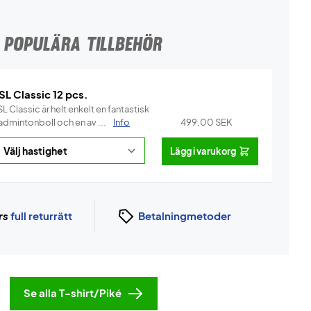
POPULÄRA TILLBEHÖR
SL Classic 12 pcs.
L Classic är helt enkelt en fantastisk
admintonboll och en av ...
Info
499,00
SEK
Lägg i varukorg
rs
full returrätt
Betalningmetoder
Se alla T-shirt/Piké