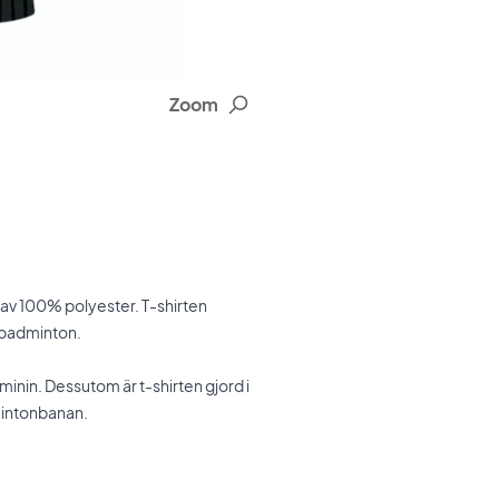
Zoom
 av 100% polyester. T-shirten
r badminton.
inin. Dessutom är t-shirten gjord i
dmintonbanan.