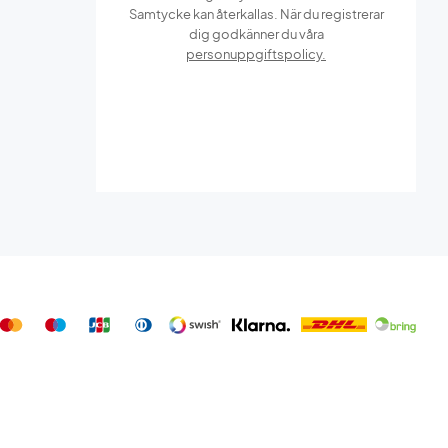
Samtycke kan återkallas. När du registrerar
dig godkänner du våra
personuppgiftspolicy.