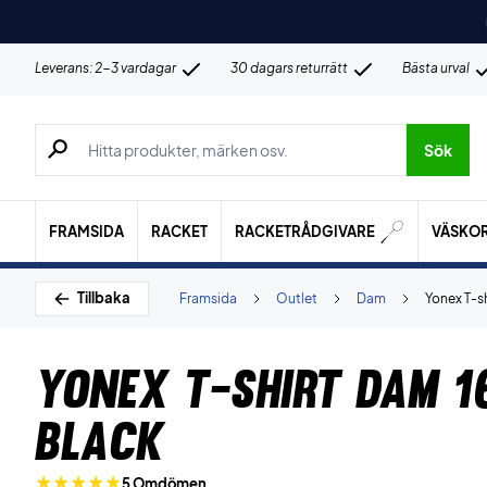
Leverans: 2-3 vardagar
30 dagars returrätt
Bästa urval
Sök efter produkter, märken osv.
Sök
FRAMSIDA
RACKET
RACKETRÅDGIVARE
VÄSKO
Tillbaka
Framsida
Outlet
Dam
Yonex T-s
Yonex T-shirt Dam 1
Black
5 Omdömen