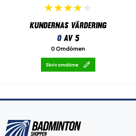
Kundernas värdering
0
av 5
0 Omdömen
Skriv omdöme