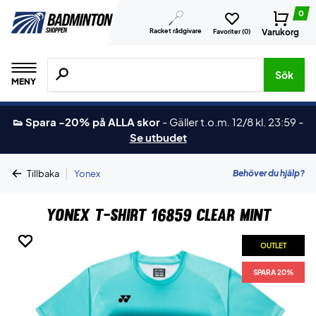
0
Racket rådgivare
Varukorg
Favoriter (
0
)
Sök efter produkter, märken osv.
Sök
MENY
👟 Spara -20% på ALLA skor
-
Gäller t.o.m. 12/8 kl. 23:59
-
Se utbudet
|
Behöver du hjälp?
Tillbaka
Yonex
Yonex T-shirt 16859 Clear Mint
OUTLET
OUTLET
OUTLET
OUTLET
OUTLET
OUTLET
OUTLET
SPARA 20%
SPARA 20%
SPARA 20%
SPARA 20%
SPARA 20%
SPARA 20%
SPARA 20%