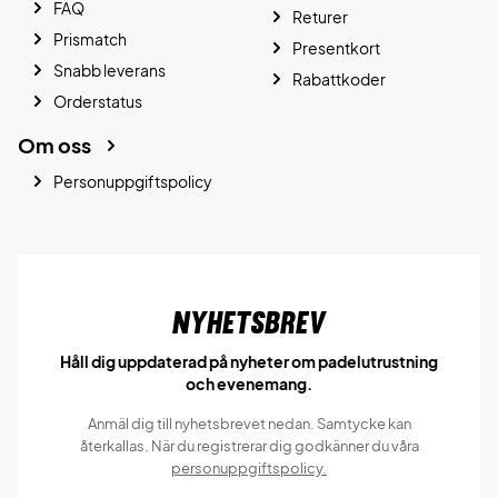
FAQ
Returer
Prismatch
Presentkort
Snabb leverans
Rabattkoder
Orderstatus
Om oss
Personuppgiftspolicy
Nyhetsbrev
Håll dig uppdaterad på nyheter om padelutrustning
och evenemang.
Anmäl dig till nyhetsbrevet nedan. Samtycke kan
återkallas. När du registrerar dig godkänner du våra
personuppgiftspolicy.