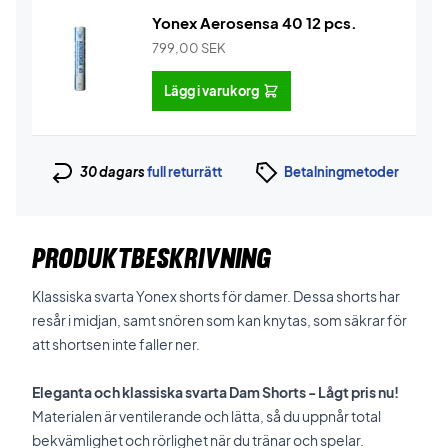
Yonex Aerosensa 40 12 pcs.
799,00
SEK
Lägg i varukorg
30 dagars
full returrätt
Betalningmetoder
PRODUKTBESKRIVNING
Klassiska svarta Yonex shorts för damer. Dessa shorts har
resår i midjan, samt snören som kan knytas, som säkrar för
att shortsen inte faller ner.
Eleganta och klassiska svarta Dam Shorts - Lågt pris nu!
Materialen är ventilerande och lätta, så du uppnår total
bekvämlighet och rörlighet när du tränar och spelar.