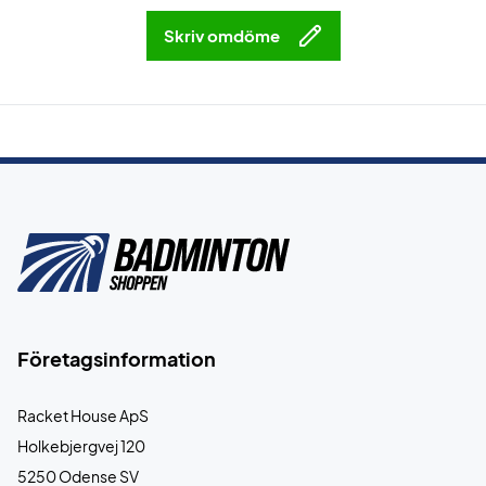
Skriv omdöme
Företagsinformation
Racket House ApS
Holkebjergvej 120
5250 Odense SV