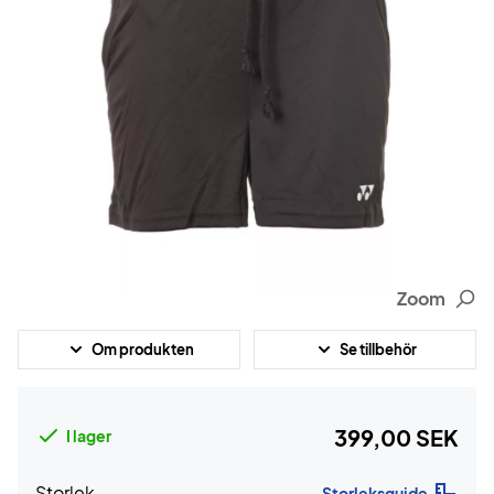
Zoom
Om produkten
Se tillbehör
399,00 SEK
I lager
Storlek
Storleksguide