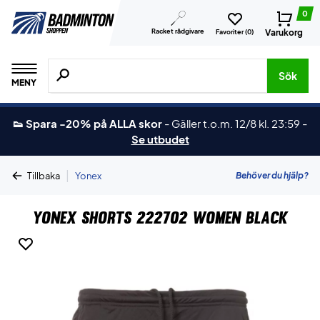
0
Racket rådgivare
Varukorg
Favoriter (
0
)
Sök efter produkter, märken osv.
Sök
MENY
👟 Spara -20% på ALLA skor
-
Gäller t.o.m. 12/8 kl. 23:59
-
Se utbudet
|
Behöver du hjälp?
Tillbaka
Yonex
Yonex Shorts 222702 Women Black