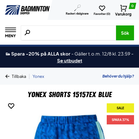
0
Racket rådgivare
Varukorg
Favoriter (
0
)
Sök efter produkter, märken osv.
Sök
MENY
👟 Spara -20% på ALLA skor
-
Gäller t.o.m. 12/8 kl. 23:59
-
Se utbudet
|
Behöver du hjälp?
Tillbaka
Yonex
Yonex Shorts 15157EX Blue
SALE
SALE
SPARA 37%
SPARA 37%