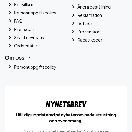
Köpvillkor
Ångra beställning
Personuppgiftspolicy
Reklamation
FAQ
Returer
Prismatch
Presentkort
Snabb leverans
Rabattkoder
Orderstatus
Om oss
Personuppgiftspolicy
Nyhetsbrev
Håll dig uppdaterad på nyheter om padelutrustning
och evenemang.
Anmäl dig till nyhetsbrevet nedan. Samtycke kan