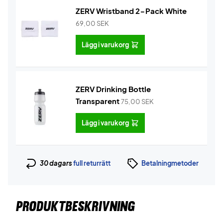
ZERV Wristband 2-Pack White
69,00
SEK
Lägg i varukorg
ZERV Drinking Bottle
Transparent
75,00
SEK
Lägg i varukorg
30 dagars
full returrätt
Betalningmetoder
PRODUKTBESKRIVNING