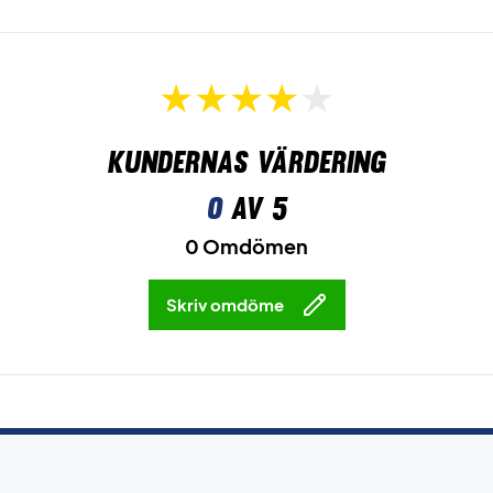
Kundernas värdering
0
av 5
0 Omdömen
Skriv omdöme