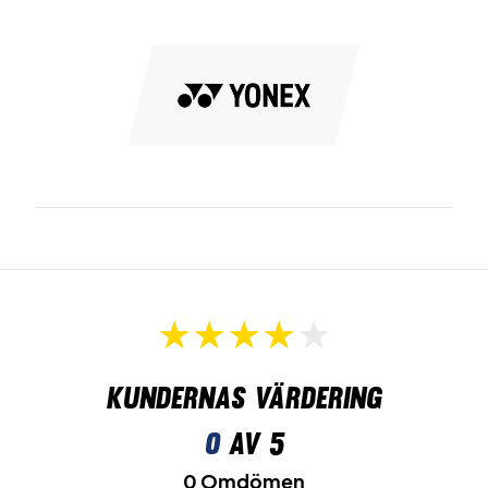
Kundernas värdering
0
av 5
0 Omdömen