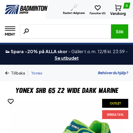
0
Racket rådgivare
Varukorg
Favoriter (
0
)
Sök efter produkter, märken osv.
Sök
MENY
👟 Spara -20% på ALLA skor
-
Gäller t.o.m. 12/8 kl. 23:59
-
Se utbudet
|
Behöver du hjälp?
Tillbaka
Yonex
Yonex SHB 65 Z2 Wide Dark Marine
OUTLET
SPARA 76%