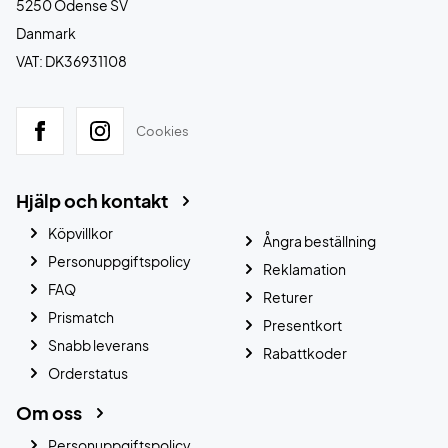
5250 Odense SV
Danmark
VAT: DK36931108
Cookies
Hjälp och kontakt
Köpvillkor
Ångra beställning
Personuppgiftspolicy
Reklamation
FAQ
Returer
Prismatch
Presentkort
Snabb leverans
Rabattkoder
Orderstatus
Om oss
Personuppgiftspolicy