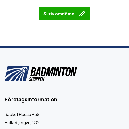
Skriv omdöme
Företagsinformation
Racket House ApS
Holkebjergvej 120