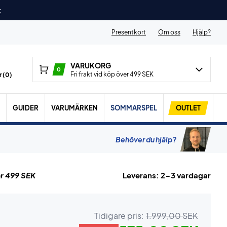
t
Presentkort
Om oss
Hjälp?
VARUKORG
0
Fri frakt vid köp över 499 SEK
 (
0
)
GUIDER
VARUMÄRKEN
SOMMARSPEL
OUTLET
Behöver du hjälp?
r 499 SEK
Leverans: 2-3 vardagar
Tidigare pris:
1.999,00 SEK