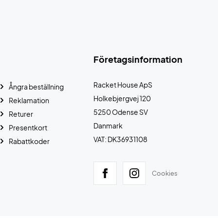
Företagsinformation
Racket House ApS
Ångra beställning
Holkebjergvej 120
Reklamation
5250 Odense SV
Returer
Danmark
Presentkort
VAT: DK36931108
Rabattkoder
Cookies