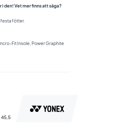
i den! Vet mer finns att säga?
festa fötter.
yncro-Fit Insole, Power Graphite
/ 45,5