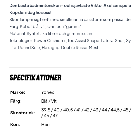
Den bästa badmintonskon - och sjävlaste Viktor Axelsen spelar 
Köp den idag hos oss!
Skon lämpar sig brett med sin allmänna passform som passar de 
Färg: Koboltblå, vit, svart och "gummi"
Material: Syntetiska fibrer och gummi i sulan.
Teknologier: Power Cushion +, Toe Assist Shape, Lateral Shell, S
Lite, Round Sole, Hexagrip, Double Russel Mesh.
Specifikationer
Märke:
Yonex
Färg:
Blå / Vit
39,5 / 40 / 40,5 / 41 / 42 / 43 / 44 / 44,5 / 45 
Skostorlek:
/ 46 / 47
Kön:
Herr