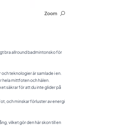
Zoom
igt bra allround badmintonsko för
 och teknologier är samlade i en.
r hela mittfoten och hälen.
et säkrar för att du inte glider på
ot, och minskar förluster av energi
g, vilket gör den här skon till en