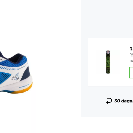
R
RS
b
30 daga