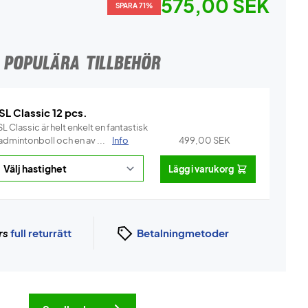
575,00 SEK
SPARA 71%
POPULÄRA TILLBEHÖR
SL Classic 12 pcs.
L Classic är helt enkelt en fantastisk
admintonboll och en av ...
Info
499,00
SEK
Lägg i varukorg
rs
full returrätt
Betalningmetoder