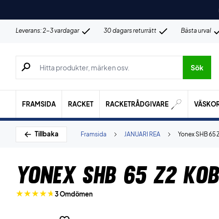
Leverans: 2-3 vardagar
30 dagars returrätt
Bästa urval
Sök efter produkter, märken osv.
Sök
FRAMSIDA
RACKET
RACKETRÅDGIVARE
VÄSKO
Tillbaka
Framsida
JANUARI REA
Yonex SHB 65 
Yonex SHB 65 Z2 Ko
3 Omdömen