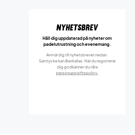
Nyhetsbrev
Håll dig uppdaterad på nyheter om
padelutrustning och evenemang.
Anmäl dig till nyhetsbrevet nedan.
Samtycke kan återkallas. När du registrerar
dig godkänner du våra
personuppgiftspolicy.