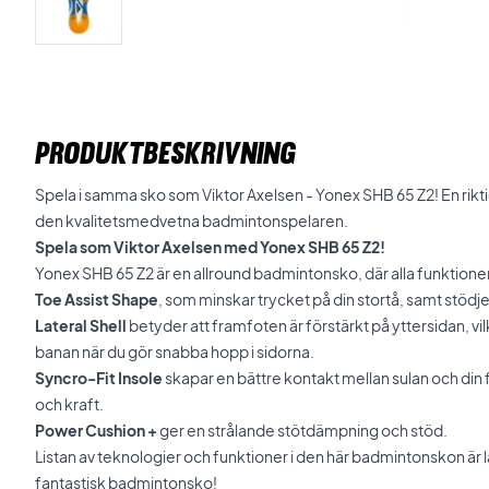
PRODUKTBESKRIVNING
Spela i samma sko som Viktor Axelsen - Yonex SHB 65 Z2! En rikt
den kvalitetsmedvetna badmintonspelaren.
Spela som Viktor Axelsen med Yonex SHB 65 Z2!
Yonex SHB 65 Z2 är en allround badmintonsko, där alla funktioner
Toe Assist Shape
, som minskar trycket på din stortå, samt stödje
Lateral Shell
betyder att framfoten är förstärkt på yttersidan, vilk
banan när du gör snabba hopp i sidorna.
Syncro-Fit Insole
skapar en bättre kontakt mellan sulan och din f
och kraft.
Power Cushion +
ger en strålande stötdämpning och stöd.
Listan av teknologier och funktioner i den här badmintonskon är lån
fantastisk badmintonsko!