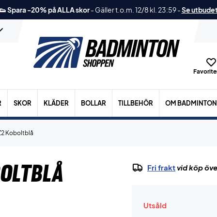
👟 Spara -20% på ALLA skor
-
Gäller t.o.m. 12/8 kl. 23:59
-
Se utbude
Favoriter
R
SKOR
KLÄDER
BOLLAR
TILLBEHÖR
OM BADMINTON
Z2 Koboltblå
boltblå
Fri frakt
vid köp öve
Utsåld