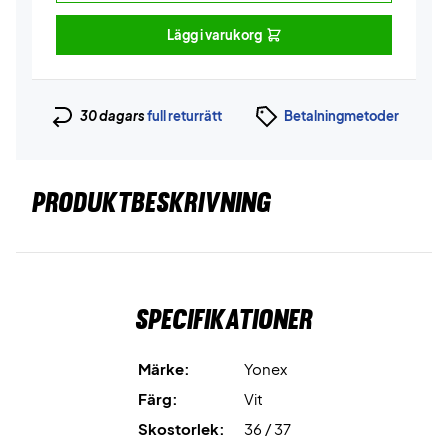
Lägg i varukorg
30 dagars
full returrätt
Betalningmetoder
PRODUKTBESKRIVNING
Specifikationer
Märke:
Yonex
Färg:
Vit
Skostorlek:
36 / 37