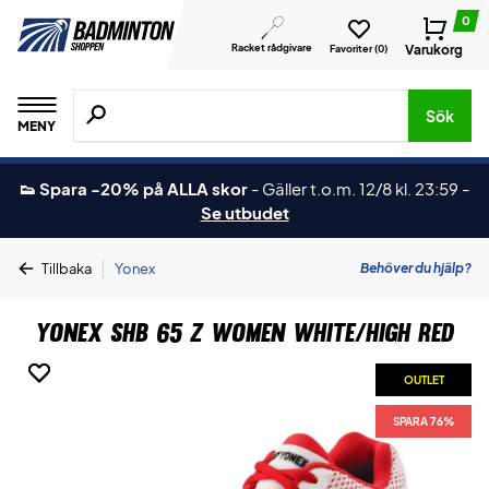
0
Racket rådgivare
Varukorg
Favoriter (
0
)
Sök efter produkter, märken osv.
Sök
MENY
👟 Spara -20% på ALLA skor
-
Gäller t.o.m. 12/8 kl. 23:59
-
Se utbudet
|
Behöver du hjälp?
Tillbaka
Yonex
Yonex SHB 65 Z Women White/High Red
OUTLET
OUTLET
SPARA 76%
SPARA 76%