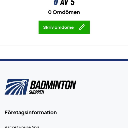
0
av 5
0 Omdömen
Skriv omdöme
Företagsinformation
Racket House ApS