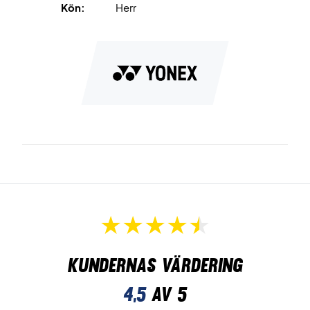
Kön:
Herr
Kundernas värdering
4,5
av 5