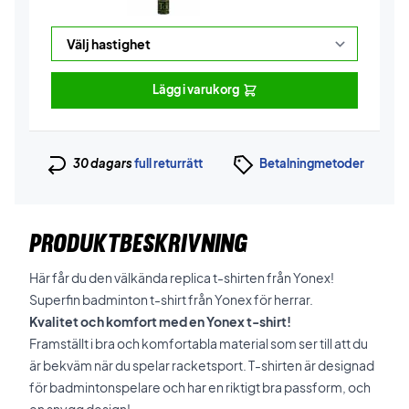
Lägg i varukorg
30 dagars
full returrätt
Betalningmetoder
PRODUKTBESKRIVNING
Här får du den välkända replica t-shirten från Yonex!
Superfin badminton t-shirt från Yonex för herrar.
Kvalitet och komfort med en Yonex t-shirt!
Framställt i bra och komfortabla material som ser till att du
är bekväm när du spelar racketsport. T-shirten är designad
för badmintonspelare och har en riktigt bra passform, och
en snygg design!