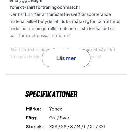
Yonex t-shirt för träning och match!
Den här t-shirten är framställt av svettransporterande
material, vilket betyder att du kan hålla dig torr och tillfreds
under hela träningen eller matchen. T-shirten har en bra
passform och passar alla herrar!
På bröstet sitter den välkända Yonex logon och så är det
feta gula detaljer som gör t-shirten unik att se på.
Läs mer
Material: 100% Polyester
Färg: Svart med gula detaljer
Yonex nr.: 16439EX
Specifikationer
Märke:
Yonex
Färg:
Gul / Svart
Storlek:
XXS / XS / S / M / L / XL / XXL