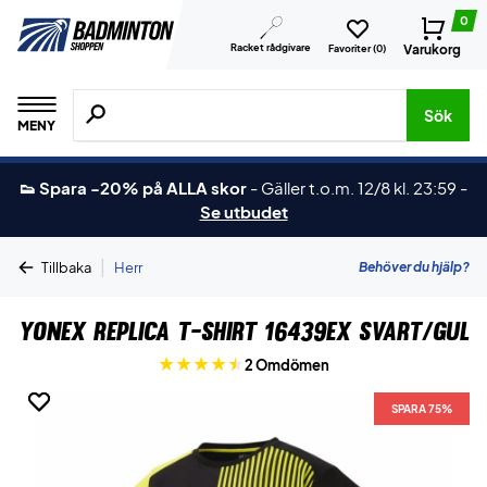
0
Racket rådgivare
Varukorg
Favoriter (
0
)
Sök efter produkter, märken osv.
Sök
MENY
👟 Spara -20% på ALLA skor
-
Gäller t.o.m. 12/8 kl. 23:59
-
Se utbudet
|
Behöver du hjälp?
Tillbaka
Herr
Yonex Replica T-shirt 16439EX Svart/Gul
2 Omdömen
SPARA 75%
SPARA 75%