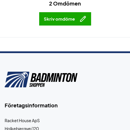
2 Omdömen
Skriv omdöme
Företagsinformation
Racket House ApS
Holkebjergvej 120