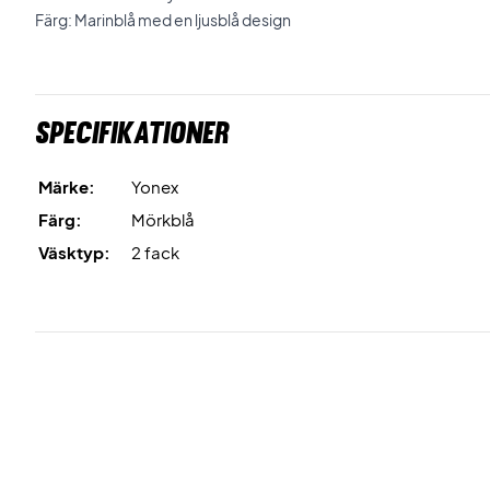
Färg: Marinblå med en ljusblå design
Specifikationer
Märke:
Yonex
Färg:
Mörkblå
Väsktyp:
2 fack