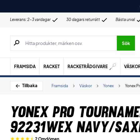
Leverans: 2-3 vardagar
30 dagars returrätt
Bästa urval
Sök efter produkter, märken osv.
Sök
FRAMSIDA
RACKET
RACKETRÅDGIVARE
VÄSKO
Tillbaka
Framsida
Väskor
Yonex
Yonex P
Yonex Pro Tourname
92231WEX Navy/Sax
2 Omdömen