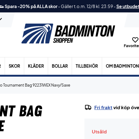
👟 Spara -20% på ALLA skor
-
Gäller t.o.m. 12/8 kl. 23:59
-
Se utbude
Favoriter
R
SKOR
KLÄDER
BOLLAR
TILLBEHÖR
OM BADMINTON
ro Tournament Bag 92231WEX Navy/Saxe
nt Bag
Fri frakt
vid köp öve
e
Utsåld