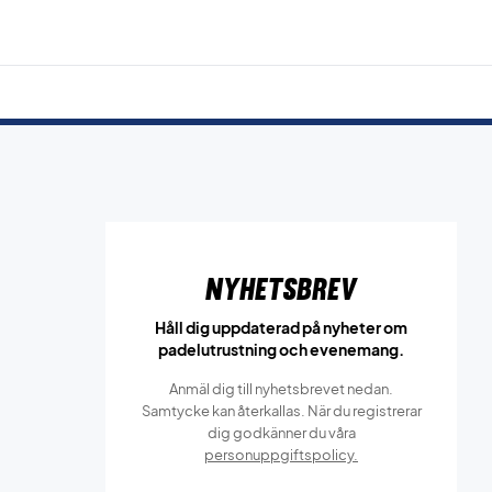
Nyhetsbrev
Håll dig uppdaterad på nyheter om
padelutrustning och evenemang.
Anmäl dig till nyhetsbrevet nedan.
Samtycke kan återkallas. När du registrerar
dig godkänner du våra
personuppgiftspolicy.