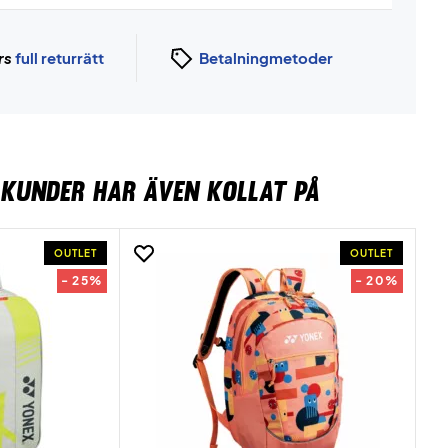
rs
full returrätt
Betalningmetoder
KUNDER HAR ÄVEN KOLLAT PÅ
OUTLET
OUTLET
- 25%
- 20%