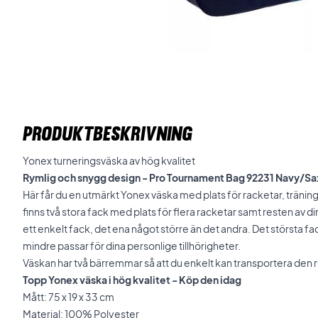
PRODUKTBESKRIVNING
Yonex turneringsväska av hög kvalitet
Rymlig och snygg design - Pro Tournament Bag 92231 Navy/S
Här får du en utmärkt Yonex väska med plats för racketar, träning
finns två stora fack med plats för flera racketar samt resten av din
ett enkelt fack, det ena något större än det andra. Det största fa
mindre passar för dina personlige tillhörigheter.
Väskan har två bärremmar så att du enkelt kan transportera den run
Topp Yonex väska i hög kvalitet - Köp den idag
Mått: 75 x 19 x 33 cm
Material: 100% Polyester