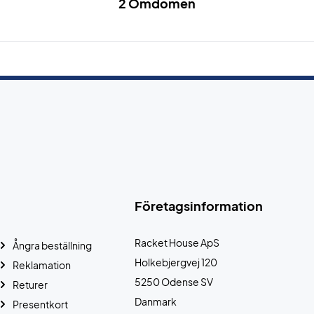
2 Omdömen
Företagsinformation
Racket House ApS
Ångra beställning
Holkebjergvej 120
Reklamation
5250 Odense SV
Returer
Danmark
Presentkort