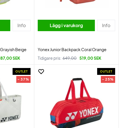
Info
Lägg i varukorg
Info
 Grayish Beige
Yonex Junior Backpack Coral Orange
787,00 SEK
Tidigare pris:
649,00
519,00 SEK
OUTLET
OUTLET
- 37%
- 25%