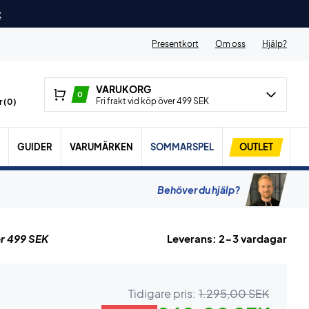
t
Presentkort
Om oss
Hjälp?
VARUKORG
0
Fri frakt vid köp över 499 SEK
 (
0
)
GUIDER
VARUMÄRKEN
SOMMARSPEL
OUTLET
Behöver du hjälp?
r 499 SEK
Leverans: 2-3 vardagar
Tidigare pris:
1.295,00 SEK