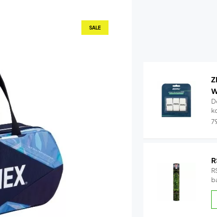
SALE
Z
W
D
k
7
R
RS
b