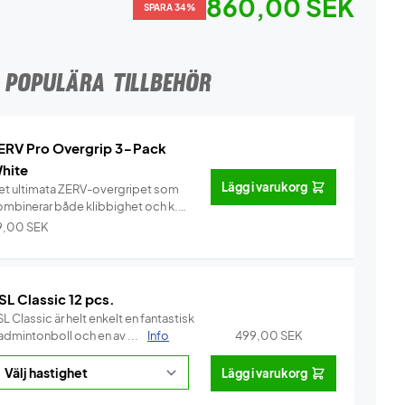
860,00 SEK
SPARA 34%
POPULÄRA TILLBEHÖR
ERV Pro Overgrip 3-Pack
hite
Lägg i varukorg
et ultimata ZERV-overgripet som
ombinerar både klibbighet och k...
Info
9,00
SEK
SL Classic 12 pcs.
L Classic är helt enkelt en fantastisk
admintonboll och en av ...
Info
499,00
SEK
Lägg i varukorg