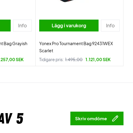
Info
Lägg i varukorg
Info
t Bag Grayish
Yonex Pro Tournament Bag 92431WEX
Scarlet
.257,00 SEK
Tidigare pris:
1.495,00
1.121,00 SEK
av 5
Skriv omdöme