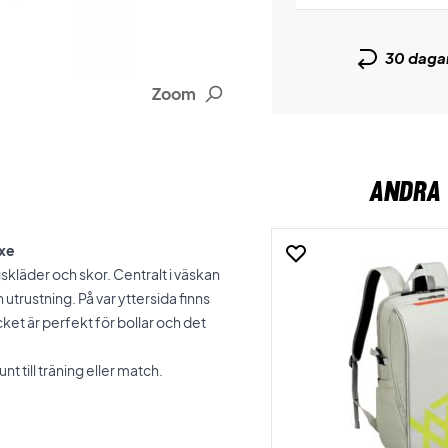
30 daga
Zoom
ANDRA 
axe
skläder och skor. Centralt i väskan
 utrustning. På var yttersida finns
cket är perfekt för bollar och det
t till träning eller match.