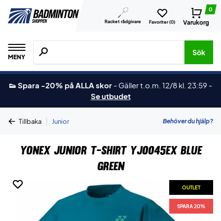
0
Racket rådgivare
Varukorg
Favoriter (
0
)
Sök efter produkter, märken osv.
Sök
MENY
👟 Spara -20% på ALLA skor
-
Gäller t.o.m. 12/8 kl. 23:59
-
Se utbudet
|
Behöver du hjälp?
Tillbaka
Junior
Yonex Junior T-shirt YJ0045EX Blue
Green
OUTLET
OUTLET
SPARA 20%
SPARA 20%