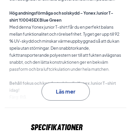
Hög andningsförmåga och solskydd – Yonex Junior T-
shirt YJ0045EX Blue Green
Med denna Yonex junior T-shirt får du en perfekt balans
mellan funktionalitet och rörelsefrihet. Tyget ger upp till 92
% UV-skydd och minskar värmeuppbyggnad så att du kan
spela utan störningar. Den snabbtorkande,
fukttransporterande polyestern ser till att fukten avlägsnas
snabbt, och den lätta konstruktionen ger en bekväm
passform och bra luftcirkulation under hela matchen.
Behåll fokus och komfort – köp din Yonex Junior T-shirt
idag!
Läs mer
Färg: Blå.
Material: 100% polyester.
Specifikationer