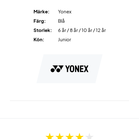
Märke:
Yonex
Färg:
Blå
Storlek:
6 år / 8 år / 10 år / 12 år
Kön:
Junior