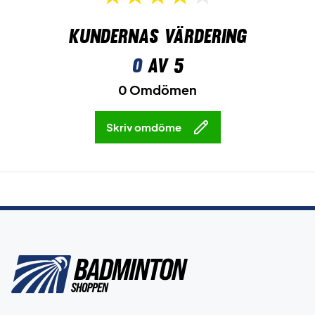
Kundernas värdering
0
av 5
0 Omdömen
Skriv omdöme