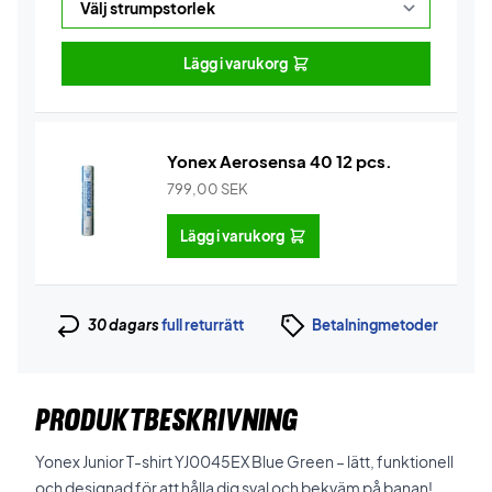
Lägg i varukorg
Yonex Aerosensa 40 12 pcs.
799,00
SEK
Lägg i varukorg
30 dagars
full returrätt
Betalningmetoder
PRODUKTBESKRIVNING
Yonex Junior T-shirt YJ0045EX Blue Green – lätt, funktionell
och designad för att hålla dig sval och bekväm på banan!