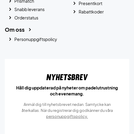
Prismatch
Presentkort
Snabb leverans
Rabattkoder
Orderstatus
Om oss
Personuppgiftspolicy
Nyhetsbrev
Håll dig uppdaterad på nyheter om padelutrustning
och evenemang.
Anmäl dig till nyhetsbrevet nedan. Samtycke kan
återkallas. När du registrerar dig godkänner du våra
personuppgiftspolicy.