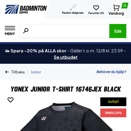
0
Racket rådgivare
Varukorg
Favoriter (
0
)
Sök efter produkter, märken osv.
Sök
MENY
👟 Spara -20% på ALLA skor
-
Gäller t.o.m. 12/8 kl. 23:59
-
Se utbudet
|
Behöver du hjälp?
Tillbaka
Junior
Yonex Junior T-shirt 16746JEX Black
OUTLET
OUTLET
SPARA 20%
SPARA 20%