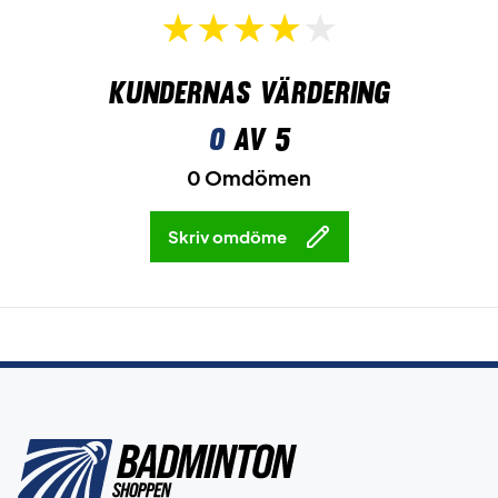
Kundernas värdering
0
av 5
0 Omdömen
Skriv omdöme