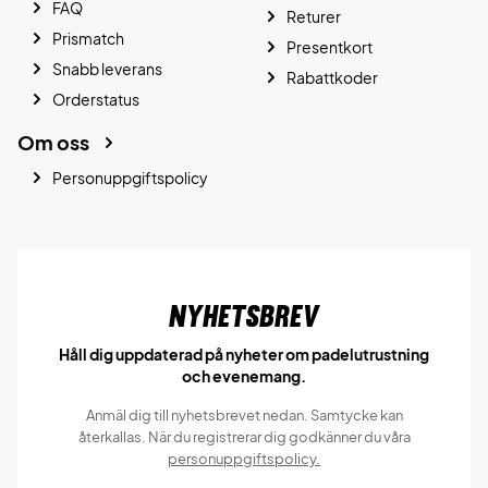
FAQ
Returer
Prismatch
Presentkort
Snabb leverans
Rabattkoder
Orderstatus
Om oss
Personuppgiftspolicy
Nyhetsbrev
Håll dig uppdaterad på nyheter om padelutrustning
och evenemang.
Anmäl dig till nyhetsbrevet nedan. Samtycke kan
återkallas. När du registrerar dig godkänner du våra
personuppgiftspolicy.