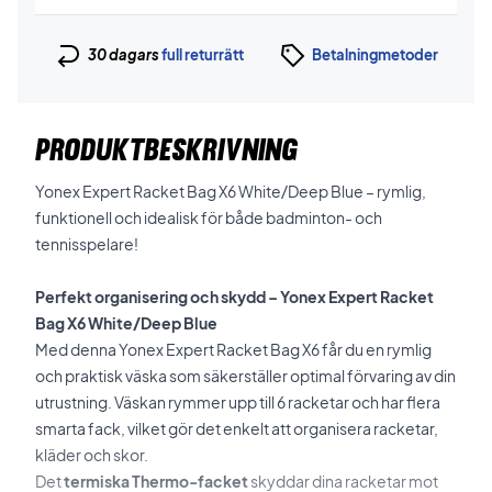
30 dagars
full returrätt
Betalningmetoder
PRODUKTBESKRIVNING
Yonex Expert Racket Bag X6 White/Deep Blue – rymlig,
funktionell och idealisk för både badminton- och
tennisspelare!
Perfekt organisering och skydd – Yonex Expert Racket
Bag X6 White/Deep Blue
Med denna Yonex Expert Racket Bag X6 får du en rymlig
och praktisk väska som säkerställer optimal förvaring av din
utrustning. Väskan rymmer upp till 6 racketar och har flera
smarta fack, vilket gör det enkelt att organisera racketar,
kläder och skor.
Det
termiska Thermo-facket
skyddar dina racketar mot