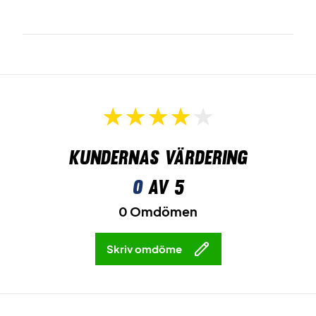
Kundernas värdering
0
av 5
0 Omdömen
Skriv omdöme