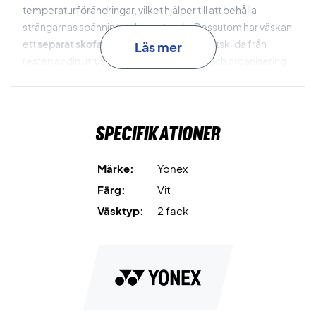
temperaturförändringar, vilket hjälper till att behålla
strängarnas spänning och prestanda. Dessutom har väskan
ett
separat skofack
, som håller dina skor åtskilda från
Läs mer
resten av din utrustning för bättre hygien och organisering.
Väskan är utrustad med justerbara, vadderade
axelremmar, vilket gör den bekväm att bära som en
Specifikationer
ryggsäck, oavsett var du spelar. Den har också ett extra
fack för fjäderbollar samt en intern tvättpåse för småsaker.
Märke:
Yonex
Den ultimata väskan för din sport – köp din Yonex Expert
Färg:
Vit
Racket Bag X6 idag!
Väsktyp:
2 fack
Färg: Vit och mörkblå.
Mått: 74 x 29 x 33 cm