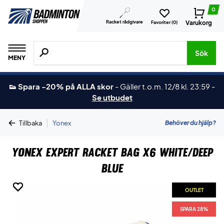
0
Racket rådgivare
Varukorg
Favoriter (
0
)
Sök efter produkter, märken osv.
Sök
MENY
👟 Spara -20% på ALLA skor
-
Gäller t.o.m. 12/8 kl. 23:59
-
Se utbudet
|
Behöver du hjälp?
Tillbaka
Yonex
Yonex Expert Racket Bag X6 White/Deep
Blue
OUTLET
OUTLET
OUTLET
OUTLET
OUTLET
SPARA 28%
SPARA 28%
SPARA 28%
SPARA 28%
SPARA 28%