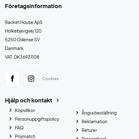
Företagsinformation
Racket House ApS
Holkebjergvej 120
5250 Odense SV
Danmark
VAT: DK36931108
Cookies
Hjälp och kontakt
Köpvillkor
Ångra beställning
Personuppgiftspolicy
Reklamation
FAQ
Returer
Prismatch
Presentkort