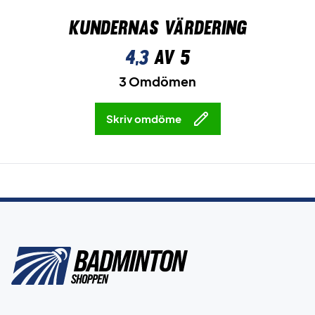
Kundernas värdering
4,3
av 5
3 Omdömen
Skriv omdöme