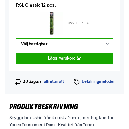
RSL Classic 12 pcs.
499,00
SEK
Lägg i varukorg
30 dagars
full returrätt
Betalningmetoder
PRODUKTBESKRIVNING
Snygg dam t-shirt från ikoniska Yonex, med hög komfort.
Yonex Tournament Dam - Kvalitet från Yonex