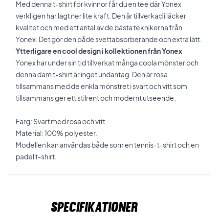
Med denna t-shirt för kvinnor får du en tee där Yonex
verkligen har lagt ner lite kraft. Den är tillverkad i läcker
kvalitet och med ett antal av de bästa teknikerna från
Yonex. Det gör den både svettabsorberande och extra lätt.
Ytterligare en cool design i kollektionen från Yonex
Yonex har under sin tid tillverkat många coola mönster och
denna dam t-shirt är inget undantag. Den är rosa
tillsammans med de enkla mönstret i svart och vitt som
tillsammans ger ett stilrent och modernt utseende.
Färg: Svart med rosa och vitt.
Material: 100% polyester.
Modellen kan användas både som en tennis-t-shirt och en
padel t-shirt.
Specifikationer