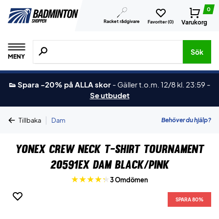
0
Racket rådgivare
Varukorg
Favoriter (
0
)
Sök efter produkter, märken osv.
Sök
MENY
👟 Spara -20% på ALLA skor
-
Gäller t.o.m. 12/8 kl. 23:59
-
Se utbudet
|
Behöver du hjälp?
Tillbaka
Dam
Yonex Crew Neck T-shirt Tournament
20591EX Dam Black/Pink
3 Omdömen
SPARA 80%