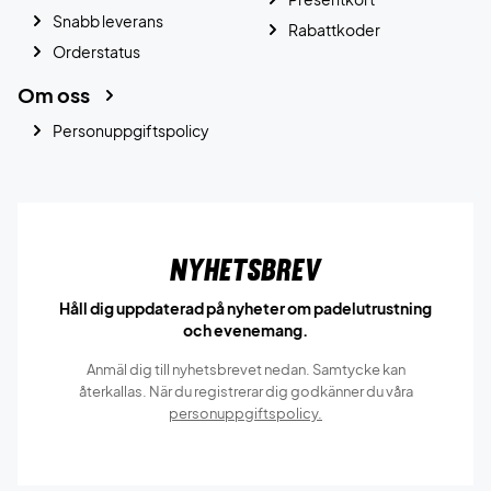
Snabb leverans
Rabattkoder
Orderstatus
Om oss
Personuppgiftspolicy
Nyhetsbrev
Håll dig uppdaterad på nyheter om padelutrustning
och evenemang.
Anmäl dig till nyhetsbrevet nedan. Samtycke kan
återkallas. När du registrerar dig godkänner du våra
personuppgiftspolicy.