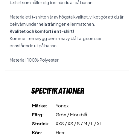
t-shirt som håller dig torr när du är på banan.
Materialet i t-shirten är av högsta kvalitet, vilket gör att du är
bekväm under hela träningen eller matchen.
Kvalitet och komfort i en t-shirt!
Kommer i en snygg denim navy blå färg som ser
enastående ut på banan.
Material: 100% Polyester
Specifikationer
Märke:
Yonex
Färg:
Grön / Mörkblå
Storlek:
XXS / XS / S / M / L / XL
Kön:
Herr