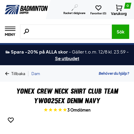
0
Racket rådgivare
Varukorg
Favoriter (
0
)
Sök efter produkter, märken osv.
Sök
MENY
👟 Spara -20% på ALLA skor
-
Gäller t.o.m. 12/8 kl. 23:59
-
Se utbudet
|
Behöver du hjälp?
Tillbaka
Dam
Yonex Crew Neck Shirt Club Team
YW0025EX Denim Navy
3 Omdömen