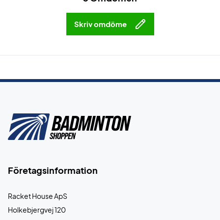
Skriv omdöme
Företagsinformation
Racket House ApS
Holkebjergvej 120