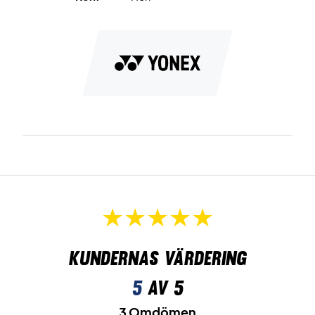
Kundernas värdering
5
av 5
3 Omdömen