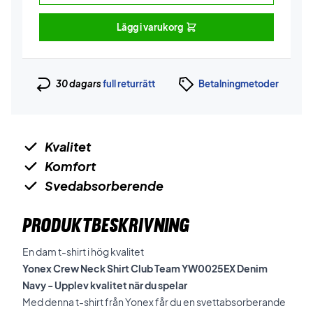
Lägg i varukorg
30 dagars
full returrätt
Betalningmetoder
Kvalitet
Komfort
Svedabsorberende
PRODUKTBESKRIVNING
En dam t-shirt i hög kvalitet
Yonex Crew Neck Shirt Club Team YW0025EX Denim
Navy - Upplev kvalitet när du spelar
Med denna t-shirt från Yonex får du en svettabsorberande