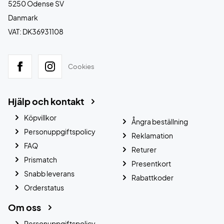
5250 Odense SV
Danmark
VAT: DK36931108
Cookies
Hjälp och kontakt
Köpvillkor
Ångra beställning
Personuppgiftspolicy
Reklamation
FAQ
Returer
Prismatch
Presentkort
Snabb leverans
Rabattkoder
Orderstatus
Om oss
Personuppgiftspolicy