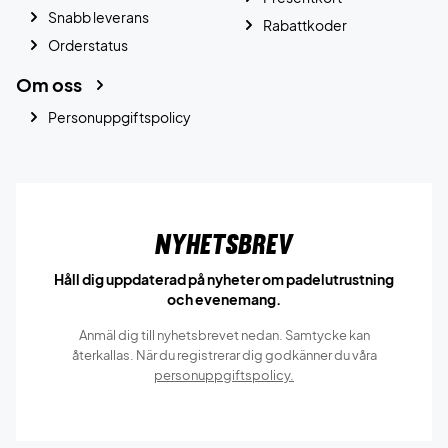
Snabb leverans
Rabattkoder
Orderstatus
Om oss
Personuppgiftspolicy
Nyhetsbrev
Håll dig uppdaterad på nyheter om padelutrustning
och evenemang.
Anmäl dig till nyhetsbrevet nedan. Samtycke kan
återkallas. När du registrerar dig godkänner du våra
personuppgiftspolicy.