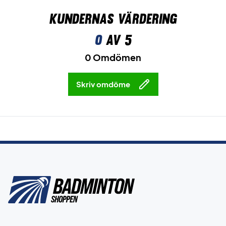
Kundernas värdering
0
av 5
0 Omdömen
Skriv omdöme