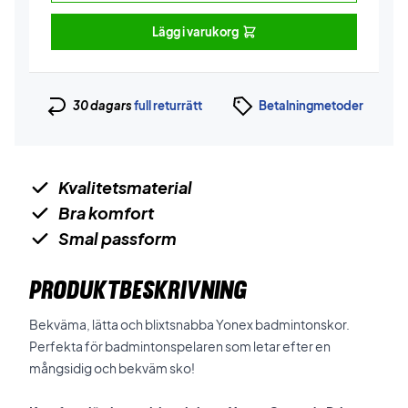
Lägg i varukorg
30 dagars
full returrätt
Betalningmetoder
Kvalitetsmaterial
Bra komfort
Smal passform
PRODUKTBESKRIVNING
Bekväma, lätta och blixtsnabba Yonex badmintonskor.
Perfekta för badmintonspelaren som letar efter en
mångsidig och bekväm sko!