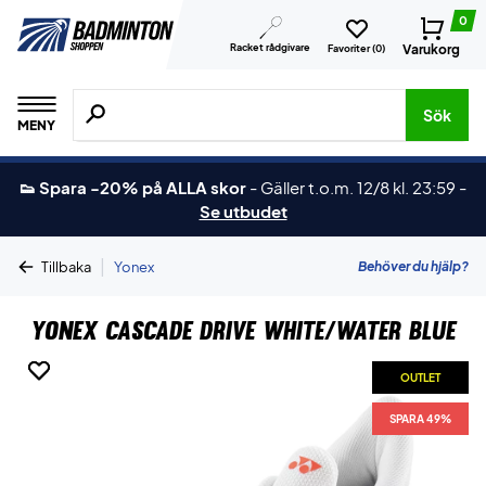
0
Racket rådgivare
Varukorg
Favoriter (
0
)
Sök efter produkter, märken osv.
Sök
MENY
👟 Spara -20% på ALLA skor
-
Gäller t.o.m. 12/8 kl. 23:59
-
Se utbudet
|
Behöver du hjälp?
Tillbaka
Yonex
Yonex Cascade Drive White/Water Blue
OUTLET
OUTLET
SPARA 49%
SPARA 49%