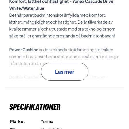
Komfort, lätthet och hastighet - Yonex Cascade Drive
White/Water Blue
Det här paret badmintonskor är fyllda med komfort,
lätthet, mångsidighet och hastighet. De är tillverkade av
kvalitetsmaterial och utrustade med bra teknologier som
säkerställer enastående prestanda på badmintonbanan!
Power Cushion
är den erkända stötdämpningstekniken
som inte bara absorberar stötar utan också överför energin
från stöten till din nästa rörelse.
Läs mer
Double Raschel Mesh
är det andningsbara, lätta och
ultratunna nätet som används för överdelen. Detta
säkerställer enastående andningsförmåga.
Specifikationer
Durable Skin
är materialet som placeras över överdelen.
Detta säkerställer en slitstark överdel samt en tät
passform.
Märke:
Yonex