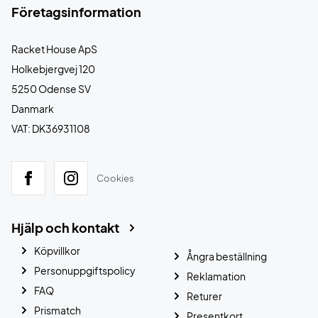
Företagsinformation
Racket House ApS
Holkebjergvej 120
5250 Odense SV
Danmark
VAT: DK36931108
Cookies
Hjälp och kontakt
Köpvillkor
Ångra beställning
Personuppgiftspolicy
Reklamation
FAQ
Returer
Prismatch
Presentkort