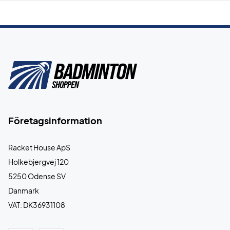
Företagsinformation
Racket House ApS
Holkebjergvej 120
5250 Odense SV
Danmark
VAT: DK36931108