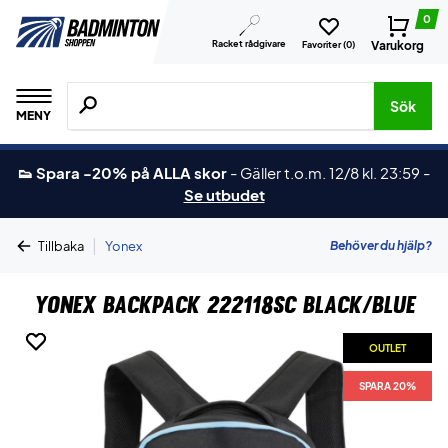
0
Racket rådgivare
Varukorg
Favoriter (
0
)
Sök efter produkter, märken osv.
Sök
MENY
👟 Spara -20% på ALLA skor
-
Gäller t.o.m. 12/8 kl. 23:59
-
Se utbudet
|
Behöver du hjälp?
Tillbaka
Yonex
Yonex Backpack 222118SC Black/Blue
OUTLET
OUTLET
SPARA 20%
SPARA 20%