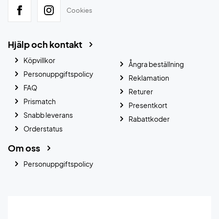
Cookies
Hjälp och kontakt
Köpvillkor
Ångra beställning
Personuppgiftspolicy
Reklamation
FAQ
Returer
Prismatch
Presentkort
Snabb leverans
Rabattkoder
Orderstatus
Om oss
Personuppgiftspolicy