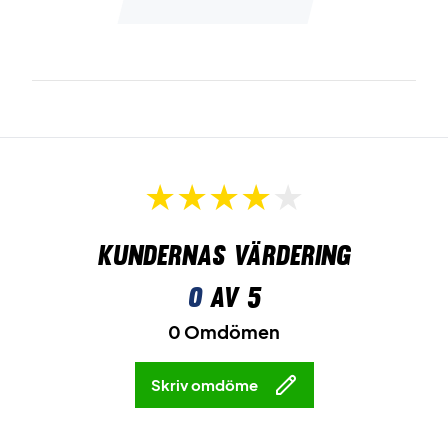
Kundernas värdering
0
av 5
0 Omdömen
Skriv omdöme