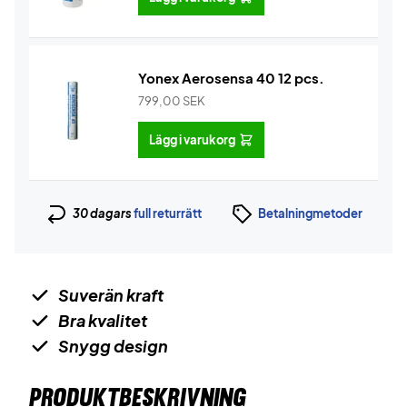
Yonex Aerosensa 40 12 pcs.
799,00
SEK
Lägg i varukorg
30 dagars
full returrätt
Betalningmetoder
Suverän kraft
Bra kvalitet
Snygg design
PRODUKTBESKRIVNING