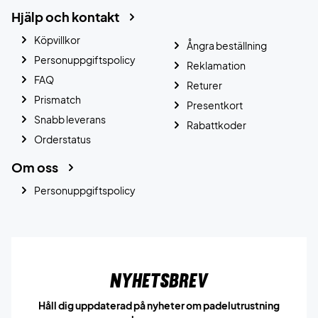
Hjälp och kontakt
Köpvillkor
Ångra beställning
Personuppgiftspolicy
Reklamation
FAQ
Returer
Prismatch
Presentkort
Snabb leverans
Rabattkoder
Orderstatus
Om oss
Personuppgiftspolicy
Nyhetsbrev
Håll dig uppdaterad på nyheter om padelutrustning