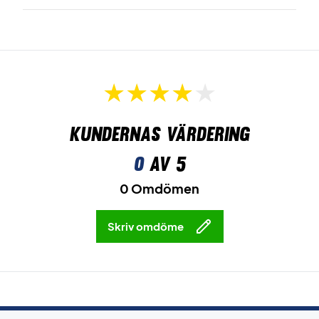
Kundernas värdering
0
av 5
0 Omdömen
Skriv omdöme