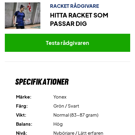
RACKET RÅDGIVARE
Rotational Generator System
är teknologin som fördelar
HITTA RACKET SOM
vikten jämnt i grepp, skaft och ram – vilket ger smidiga
PASSAR DIG
övergångar mellan slagen.
Slim Shaft
är det tunna skaftet som minskar
Testa rådgivaren
luftmotståndet och gör racketen snabb och
lättmanövrerad.
Power Assist Bumper
är den volframbelagda bumpern
som ökar kraftöverföringen i dina slag.
Specifikationer
Dominera banan – köp detta Yonex badmintonracket
Märke:
Yonex
idag!
LEVERERAS MED FABRIKSSTRÄNGAR
. Vi rekommenderar
Färg:
Grön / Svart
professionell strängning för att racketen ska vara 100 %
Vikt:
Normal (83-87 gram)
spelklar.
Balans:
Hög
Nivå:
Nybörjare / Lätt erfaren
Expertråd
: Vi rekommenderar Yonex BG80 med 10,5 kg