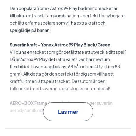
Den populära Yonex Astrox 99 Play badmintonracket är
tillbaka i en fräsch färgkombination – perfekt för nybörjare
och lätt erfarna spelare som vill ha extra kraft och
spelglädje på banan!
Suverän kraft – Yonex Astrox 99 Play Black/Green
Vill du ha en racket som gör det lättare att utveckla ditt spel?
Då är Astrox 99 Play det rätta valet! Den har medium
flexibilitet, huvudtung balans, 68 hål och en 4U vikt (ca 83
gram). Allt detta gör den perfekt för dig som vill ha ett
kraftfullt men lättspelat racket. Dessutom är den
fullpackad med suveräna teknologier och material!
AERO+BOX Frame
är ramdesignen som ger suverän
aerodynamik och bra känsla i slagen.
Läs mer
Isometric
är ramteknologin som markant ökar
sweetspoten.