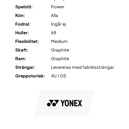
hårdhet.
Spelstil:
Power
Kön:
Alla
Levereras
utan fodral.
Fodral:
Ingår ej
Huller:
68
Flexibilitet:
Medium
Skaft:
Graphite
Ram:
Graphite
Strängar:
Levereras med fabrikssträngar
Greppstorlek:
4U / G5