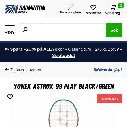
0
Racket rådgivare
Varukorg
Favoriter (
0
)
Sök efter produkter, märken osv.
Sök
MENY
👟 Spara -20% på ALLA skor
-
Gäller t.o.m. 12/8 kl. 23:59
-
Se utbudet
|
Behöver du hjälp?
Tillbaka
Astrox
Yonex Astrox 99 Play Black/Green
SPARA 20%
SPARA 20%
SPARA 20%
SPARA 20%