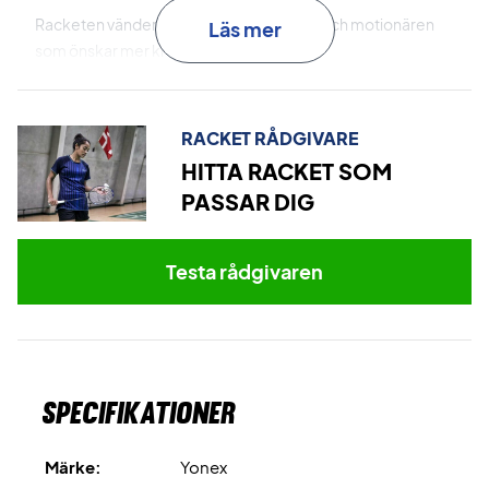
Racketen vänder sig till både nybörjaren och motionären
Läs mer
som önskar mer kraft i sitt spel.
Badmintonracket med fantastiska tekniker
RACKET RÅDGIVARE
Levereras utan cover.
HITTA RACKET SOM
PASSAR DIG
Levereras med fabrikssträngar.
Vi rekommenderar dock alltid en professionell strängning
då det är betydligt bättre än fabrikssträngarna som sitter i
Testa rådgivaren
racketen. Dessa kan köpas för ENDAST 299 SEK.
Expertrådgivning:
Till denna racketen rekommenderar vi
en strängning med Ashaway Zymax 68 TX och 10,5 kg i
hårdhet.
Specifikationer
Märke:
Yonex