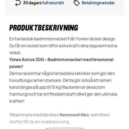
30 dagars
full returrätt
Betalningmetoder
PRODUKTBESKRIVNING
En fantastisk badmintonracket från Yonex i läcker design.
Du får en racket som tillför extra kraft i dina slag samt extra
vinkel.
Yonex Astrox 3DG - Badmintonracket med fenomenal
power!
Denna racket har några fantastiska tekniker som gör den
huvudtunga ramen starkare. Detta gör också att ramen
kansträngas på upp till 15 kg! Racketen är dessutom
framtungt och har ett flexibelt skaft vilket ger den ultimata
kraften!
Tillsammans med tekniken
Nanomesh Neo
, som finns i
skaftet får du en snabbare sving.