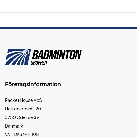
Företagsinformation
Racket House ApS
Holkebjergvej 120
5250 Odense SV
Danmark
VAT: DK36931108