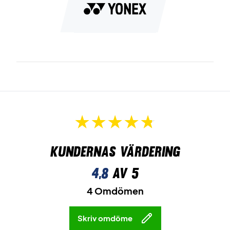
Kundernas värdering
4,8
av 5
4 Omdömen
Skriv omdöme