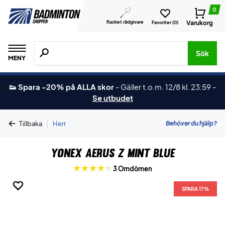
0
Racket rådgivare
Varukorg
Favoriter (
0
)
Sök efter produkter, märken osv.
Sök
MENY
👟 Spara -20% på ALLA skor
-
Gäller t.o.m. 12/8 kl. 23:59
-
Se utbudet
|
Behöver du hjälp?
Tillbaka
Herr
Yonex Aerus Z Mint Blue
3 Omdömen
SPARA 17%
SPARA 17%
SPARA 17%
SPARA 17%
SPARA 17%