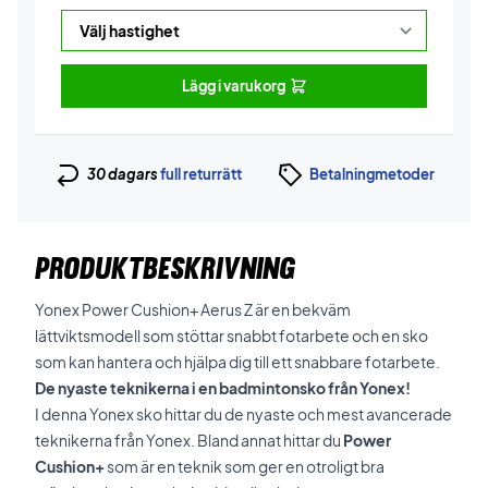
Lägg i varukorg
30 dagars
full returrätt
Betalningmetoder
PRODUKTBESKRIVNING
Yonex Power Cushion+ Aerus Z är en bekväm
lättviktsmodell som stöttar snabbt fotarbete och en sko
som kan hantera och hjälpa dig till ett snabbare fotarbete.
De nyaste teknikerna i en badmintonsko från Yonex!
I denna Yonex sko hittar du de nyaste och mest avancerade
teknikerna från Yonex. Bland annat hittar du
Power
Cushion+
som är en teknik som ger en otroligt bra