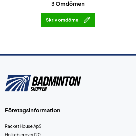
3 Omdömen
Skriv omdöme
Företagsinformation
Racket House ApS
Holkebjergvej 120