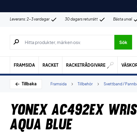
Leverans: 2-3 vardagar
30 dagars returrätt
Bästa urval
Sök efter produkter, märken osv.
Sök
FRAMSIDA
RACKET
RACKETRÅDGIVARE
VÄSKO
Tillbaka
Framsida
Tillbehör
Svettband / Pann
Yonex AC492EX Wri
Aqua Blue