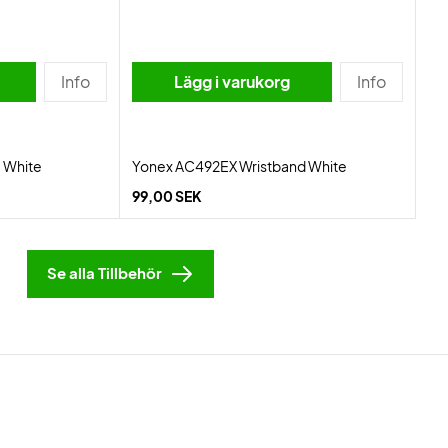
Info
Lägg i varukorg
Info
 White
Yonex AC492EX Wristband White
99,00 SEK
Se alla Tillbehör