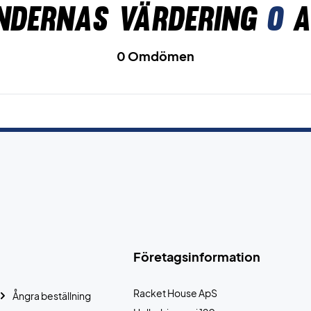
ndernas värdering
0
a
0 Omdömen
Företagsinformation
Racket House ApS
Ångra beställning