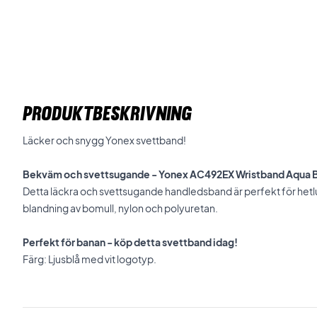
PRODUKTBESKRIVNING
Läcker och snygg Yonex svettband!
Bekväm och svettsugande - Yonex AC492EX Wristband Aqua 
Detta läckra och svettsugande handledsband är perfekt för hetluft
blandning av bomull, nylon och polyuretan.
Perfekt för banan - köp detta svettband idag!
Färg: Ljusblå med vit logotyp.