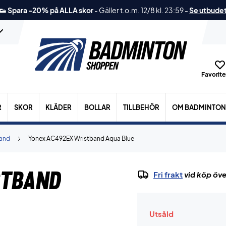
👟 Spara -20% på ALLA skor
-
Gäller t.o.m. 12/8 kl. 23:59
-
Se utbude
Favoriter
R
SKOR
KLÄDER
BOLLAR
TILLBEHÖR
OM BADMINTON
band
Yonex AC492EX Wristband Aqua Blue
stband
Fri frakt
vid köp öve
Utsåld