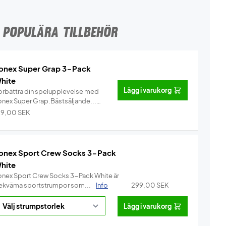
POPULÄRA TILLBEHÖR
onex Super Grap 3-Pack
hite
Lägg i varukorg
örbättra din spelupplevelse med
onex Super Grap.Bästsäljande...
Info
29,00
SEK
onex Sport Crew Socks 3-Pack
hite
onex Sport Crew Socks 3-Pack White är
ekväma sportstrumpor som...
Info
299,00
SEK
Lägg i varukorg