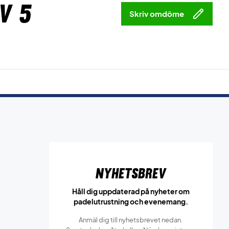
v 5
Skriv omdöme
Nyhetsbrev
Håll dig uppdaterad på nyheter om
padelutrustning och evenemang.
Anmäl dig till nyhetsbrevet nedan.