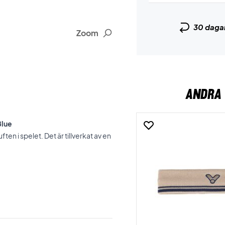
30 daga
Zoom
ANDRA 
Blue
en i spelet. Det är tillverkat av en