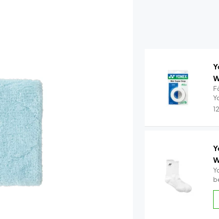
Y
W
F
Y
1
Y
W
Y
b