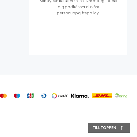
Samtycke kan återkallas. När du registrerar
dig godkänner du våra
personuppgiftspolicy.
TILL TOPPEN