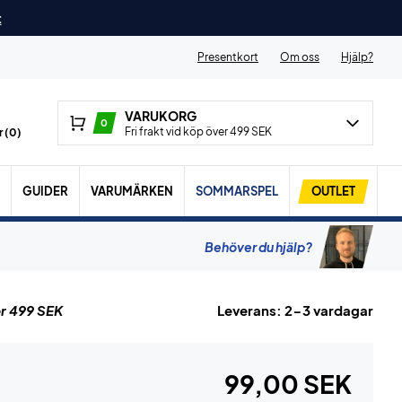
t
Presentkort
Om oss
Hjälp?
VARUKORG
0
Fri frakt vid köp över 499 SEK
 (
0
)
GUIDER
VARUMÄRKEN
SOMMARSPEL
OUTLET
Behöver du hjälp?
r 499 SEK
Leverans: 2-3 vardagar
99,00 SEK