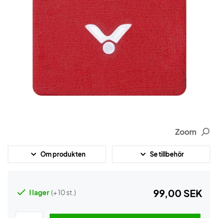
Zoom
Om produkten
Se tillbehör
99,00 SEK
I lager
(+ 10 st.)