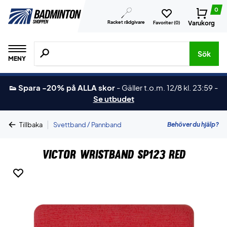
0
Racket rådgivare
Varukorg
Favoriter (
0
)
Sök efter produkter, märken osv.
Sök
MENY
👟 Spara -20% på ALLA skor
-
Gäller t.o.m. 12/8 kl. 23:59
-
Se utbudet
|
Behöver du hjälp?
Tillbaka
Svettband / Pannband
Victor Wristband SP123 Red