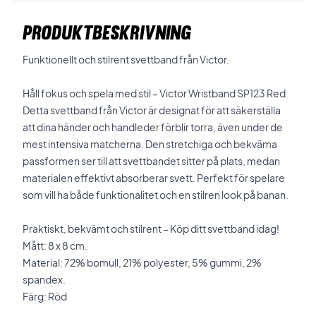
PRODUKTBESKRIVNING
Funktionellt och stilrent svettband från Victor.
Håll fokus och spela med stil – Victor Wristband SP123 Red
Detta svettband från Victor är designat för att säkerställa
att dina händer och handleder förblir torra, även under de
mest intensiva matcherna. Den stretchiga och bekväma
passformen ser till att svettbandet sitter på plats, medan
materialen effektivt absorberar svett. Perfekt för spelare
som vill ha både funktionalitet och en stilren look på banan.
Praktiskt, bekvämt och stilrent – Köp ditt svettband idag!
Mått: 8 x 8 cm.
Material: 72% bomull, 21% polyester, 5% gummi, 2%
spandex.
Färg: Röd