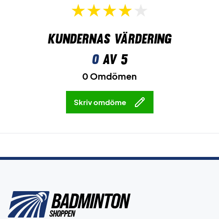
Kundernas värdering
0
av 5
0 Omdömen
Skriv omdöme