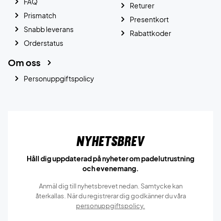
FAQ
Returer
Prismatch
Presentkort
Snabb leverans
Rabattkoder
Orderstatus
Om oss
Personuppgiftspolicy
Nyhetsbrev
Håll dig uppdaterad på nyheter om padelutrustning
och evenemang.
Anmäl dig till nyhetsbrevet nedan. Samtycke kan
återkallas. När du registrerar dig godkänner du våra
personuppgiftspolicy.