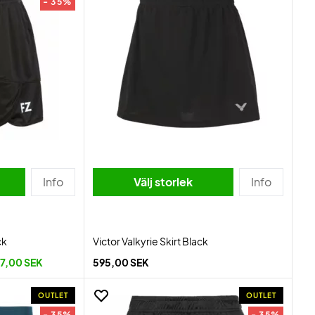
- 35%
Info
Välj storlek
Info
ck
Victor Valkyrie Skirt Black
7,00 SEK
595,00 SEK
OUTLET
OUTLET
- 35%
- 35%