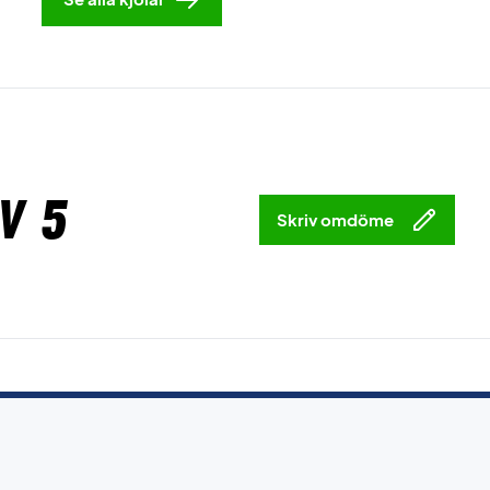
v 5
Skriv omdöme