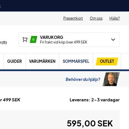
t
Presentkort
Om oss
Hjälp?
VARUKORG
0
Fri frakt vid köp över 499 SEK
 (
0
)
GUIDER
VARUMÄRKEN
SOMMARSPEL
OUTLET
Behöver du hjälp?
r 499 SEK
Leverans: 2-3 vardagar
595,00 SEK