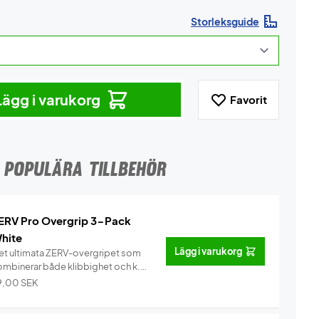
Storleksguide
Lägg i varukorg
Favorit
POPULÄRA TILLBEHÖR
ERV Pro Overgrip 3-Pack
hite
Lägg i varukorg
et ultimata ZERV-overgripet som
ombinerar både klibbighet och k...
Info
9,00
SEK