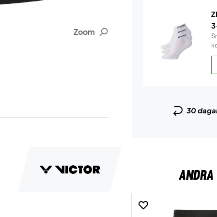
Z
3
Zoom
S
k
30 daga
ANDRA 