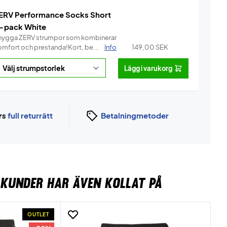
ERV Performance Socks Short
-pack White
nygga ZERV strumpor som kombinerar
omfort och prestanda!Kort, be...
Info
149,00
SEK
Lägg i varukorg
rs
full returrätt
Betalningmetoder
KUNDER HAR ÄVEN KOLLAT PÅ
OUTLET