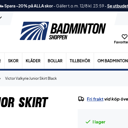
👟 Spara -20% på ALLA skor
-
Gäller t.o.m. 12/8 kl. 23:59
-
Se utbude
Favoriter
R
SKOR
KLÄDER
BOLLAR
TILLBEHÖR
OM BADMINTON
Victor Valkyrie Junior Skirt Black
ior Skirt
Fri frakt
vid köp öve
I lager