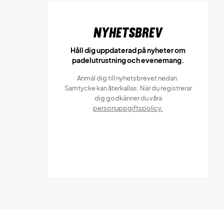
Nyhetsbrev
Håll dig uppdaterad på nyheter om
padelutrustning och evenemang.
Anmäl dig till nyhetsbrevet nedan.
Samtycke kan återkallas. När du registrerar
dig godkänner du våra
personuppgiftspolicy.