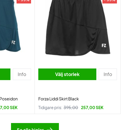
Info
Välj storlek
Info
t Poseidon
Forza Liddi Skirt Black
7,00 SEK
Tidigare pris:
395,00
257,00 SEK
Se alla kjolar