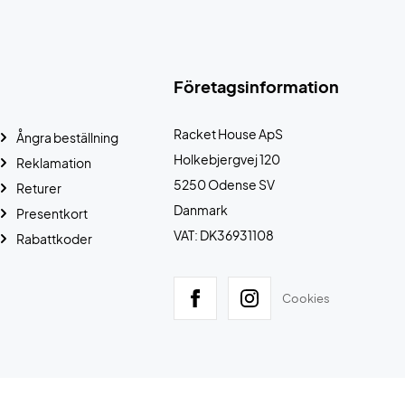
Företagsinformation
Racket House ApS
Ångra beställning
Holkebjergvej 120
Reklamation
5250 Odense SV
Returer
Danmark
Presentkort
VAT: DK36931108
Rabattkoder
Cookies