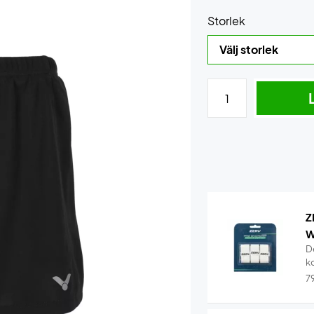
Storlek
Z
W
D
k
7