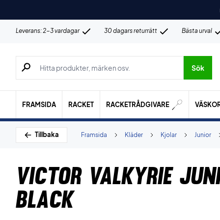
Leverans: 2-3 vardagar
30 dagars returrätt
Bästa urval
Sök efter produkter, märken osv.
Sök
FRAMSIDA
RACKET
RACKETRÅDGIVARE
VÄSKO
Tillbaka
Framsida
Kläder
Kjolar
Junior
Victor Valkyrie Jun
Black