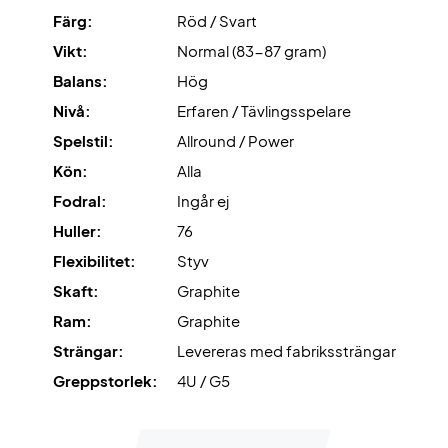
Metallic Carbon Fiber
är materialet som kombinerar ett
Färg:
Röd / Svart
tunt metallark med starkt kolfibermaterial. Detta unika
Vikt:
Normal (83-87 gram)
material är inkorporerat i ramen för att främja
Balans:
Hög
kraftöverföring i din smash.
Nivå:
Erfaren / Tävlingsspelare
Dominera badmintonbanan - köp detta badmintonracket
Spelstil:
Allround / Power
idag!
Kön:
Alla
Levereras med fabrikssträngning. Vi rekommenderar dock
Fodral:
Ingår ej
att du köper professionell strängning separat.
Huller:
76
Expert rådgivning
: För detta racket rekommenderar vi
Flexibilitet:
Styv
strängning med Ashaway Zymax 68 TX och en hårdhet på
Skaft:
Graphite
10,5 kg.
Ram:
Graphite
Strängar:
Levereras med fabrikssträngar
Levereras utan fodral!
Greppstorlek:
4U / G5