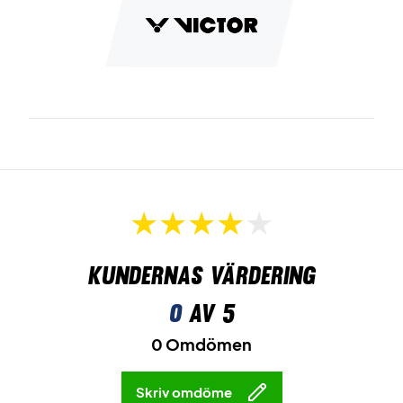
Kundernas värdering
0
av 5
0 Omdömen
Skriv omdöme