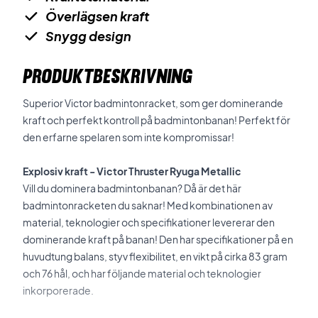
Överlägsen kraft
Snygg design
PRODUKTBESKRIVNING
Superior Victor badmintonracket, som ger dominerande
kraft och perfekt kontroll på badmintonbanan! Perfekt för
den erfarne spelaren som inte kompromissar!
Explosiv kraft - Victor Thruster Ryuga Metallic
Vill du dominera badmintonbanan? Då är det här
badmintonracketen du saknar! Med kombinationen av
material, teknologier och specifikationer levererar den
dominerande kraft på banan! Den har specifikationer på en
huvudtung balans, styv flexibilitet, en vikt på cirka 83 gram
och 76 hål, och har följande material och teknologier
inkorporerade.