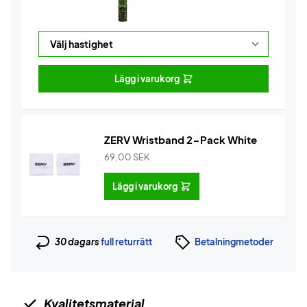
Lägg i varukorg
ZERV Wristband 2-Pack White
69,00
SEK
Lägg i varukorg
30 dagars
full returrätt
Betalningmetoder
Kvalitetsmaterial