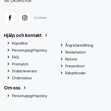
VAT: DK36931108
Cookies
Hjälp och kontakt
Köpvillkor
Ångra beställning
Personuppgiftspolicy
Reklamation
FAQ
Returer
Prismatch
Presentkort
Snabb leverans
Rabattkoder
Orderstatus
Om oss
Personuppgiftspolicy