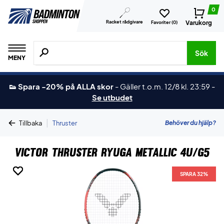
0
Racket rådgivare
Varukorg
Favoriter (
0
)
Sök efter produkter, märken osv.
Sök
MENY
👟 Spara -20% på ALLA skor
-
Gäller t.o.m. 12/8 kl. 23:59
-
Se utbudet
|
Behöver du hjälp?
Tillbaka
Thruster
Victor Thruster Ryuga Metallic 4U/G5
SPARA 32%
SPARA 32%
SPARA 32%
SPARA 32%