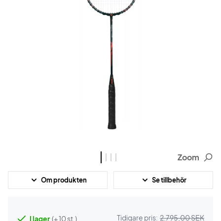
Zoom
Om produkten
Se tillbehör
Tidigare pris:
2.795,00 SEK
I lager
(+ 10 st.)