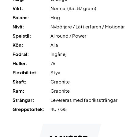
Vikt:
Normal (83-87 gram)
Expertråd
: vi rekommenderar Ashaway Zymax 68 TX med
Balans:
Hög
10,5 kg för denna racket.
Nivå:
Nybörjare / Lätt erfaren / Motionär
Levereras utan fodral!
Spelstil:
Allround / Power
Kön:
Alla
Fodral:
Ingår ej
Huller:
76
Flexibilitet:
Styv
Skaft:
Graphite
Ram:
Graphite
Strängar:
Levereras med fabrikssträngar
Greppstorlek:
4U / G5