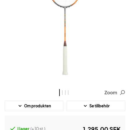
Zoom
Om produkten
Se tillbehör
1.295,00 SEK
I lager
(+ 10 st.)