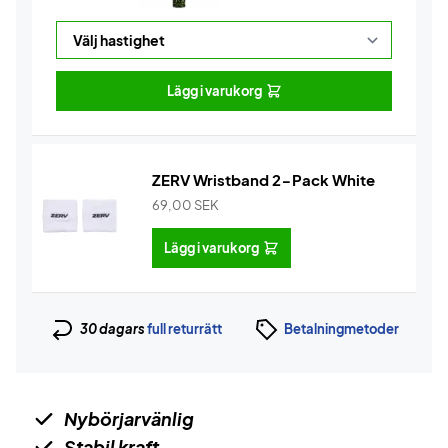
Lägg i varukorg
ZERV Wristband 2-Pack White
69,00
SEK
Lägg i varukorg
30 dagars
full returrätt
Betalningmetoder
Nybörjarvänlig
Stabil kraft