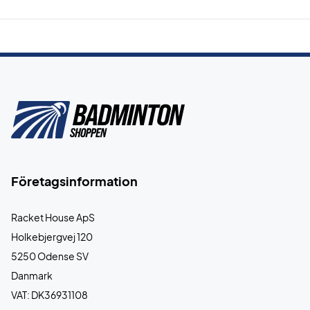
Företagsinformation
Racket House ApS
Holkebjergvej 120
5250 Odense SV
Danmark
VAT: DK36931108