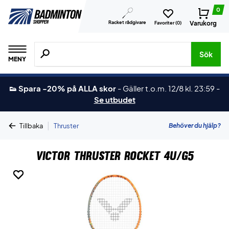
0
Racket rådgivare
Varukorg
Favoriter (
0
)
Sök efter produkter, märken osv.
Sök
MENY
👟 Spara -20% på ALLA skor
-
Gäller t.o.m. 12/8 kl. 23:59
-
Se utbudet
|
Behöver du hjälp?
Tillbaka
Thruster
Victor Thruster Rocket 4U/G5