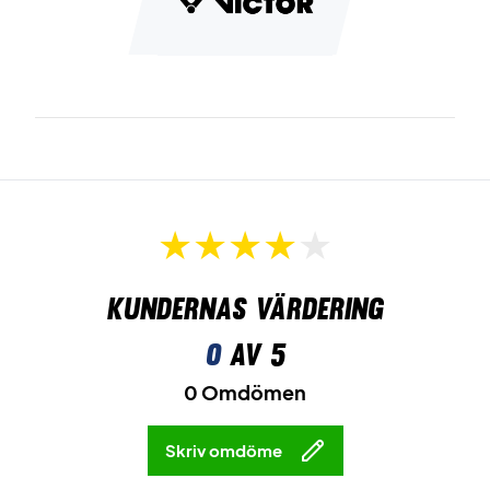
Kundernas värdering
0
av 5
0 Omdömen
Skriv omdöme