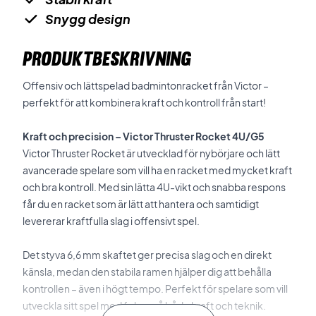
Snygg design
PRODUKTBESKRIVNING
Offensiv och lättspelad badmintonracket från Victor –
perfekt för att kombinera kraft och kontroll från start!
Kraft och precision – Victor Thruster Rocket 4U/G5
Victor Thruster Rocket är utvecklad för nybörjare och lätt
avancerade spelare som vill ha en racket med mycket kraft
och bra kontroll. Med sin lätta 4U-vikt och snabba respons
får du en racket som är lätt att hantera och samtidigt
levererar kraftfulla slag i offensivt spel.
Det styva 6,6 mm skaftet ger precisa slag och en direkt
känsla, medan den stabila ramen hjälper dig att behålla
kontrollen – även i högt tempo. Perfekt för spelare som vill
utveckla sitt spel med fokus på både kraft och teknik.