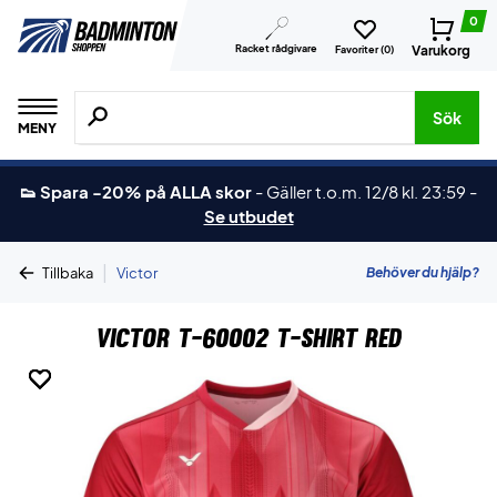
0
Racket rådgivare
Varukorg
Favoriter (
0
)
Sök efter produkter, märken osv.
Sök
MENY
👟 Spara -20% på ALLA skor
-
Gäller t.o.m. 12/8 kl. 23:59
-
Se utbudet
|
Behöver du hjälp?
Tillbaka
Victor
Victor T-60002 T-shirt Red