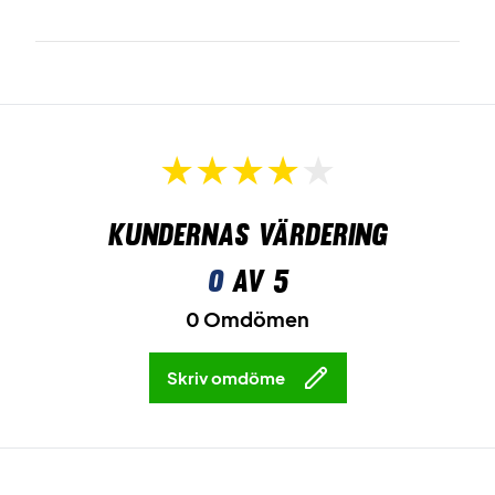
Kundernas värdering
0
av 5
0 Omdömen
Skriv omdöme