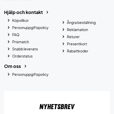
Hjälp och kontakt
Köpvillkor
Ångra beställning
Personuppgiftspolicy
Reklamation
FAQ
Returer
Prismatch
Presentkort
Snabb leverans
Rabattkoder
Orderstatus
Om oss
Personuppgiftspolicy
Nyhetsbrev