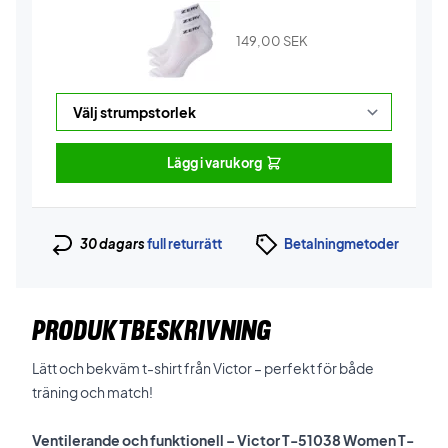
149,00
SEK
Lägg i varukorg
30 dagars
full returrätt
Betalningmetoder
PRODUKTBESKRIVNING
Lätt och bekväm t-shirt från Victor – perfekt för både
träning och match!
Ventilerande och funktionell – Victor T-51038 Women T-