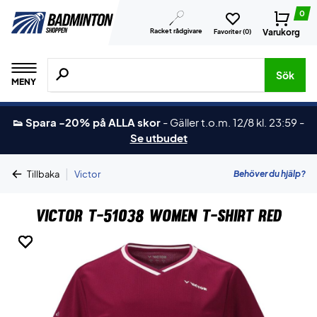
0
Racket rådgivare
Varukorg
Favoriter (
0
)
Sök efter produkter, märken osv.
Sök
MENY
👟 Spara -20% på ALLA skor
-
Gäller t.o.m. 12/8 kl. 23:59
-
Se utbudet
|
Behöver du hjälp?
Tillbaka
Victor
Victor T-51038 Women T-shirt Red