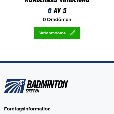
0
av 5
0 Omdömen
Skriv omdöme
Företagsinformation