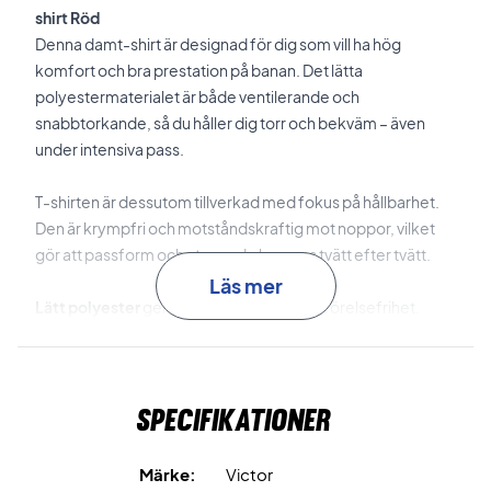
shirt Röd
Denna damt-shirt är designad för dig som vill ha hög
komfort och bra prestation på banan. Det lätta
polyestermaterialet är både ventilerande och
snabbtorkande, så du håller dig torr och bekväm – även
under intensiva pass.
T-shirten är dessutom tillverkad med fokus på hållbarhet.
Den är krympfri och motståndskraftig mot noppor, vilket
gör att passform och utseende bevaras tvätt efter tvätt.
Läs mer
Lätt polyester
ger hög komfort och god rörelsefrihet.
Ventilerande och snabbtorkande
håller dig torr under
spelet.
Specifikationer
Krympfri
ser till att passformen håller över tid.
Märke:
Victor