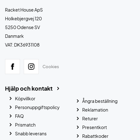
Racket House ApS
Holkebjergvej 120
5250 Odense SV
Danmark
VAT: DK36931108
Cookies
Hjälp och kontakt
Köpvillkor
Ångra beställning
Personuppgiftspolicy
Reklamation
FAQ
Returer
Prismatch
Presentkort
Snabb leverans
Rabattkoder