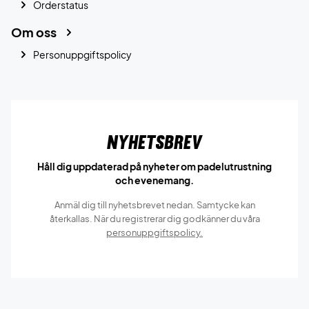
Orderstatus
Om oss
Personuppgiftspolicy
Nyhetsbrev
Håll dig uppdaterad på nyheter om padelutrustning
och evenemang.
Anmäl dig till nyhetsbrevet nedan. Samtycke kan
återkallas. När du registrerar dig godkänner du våra
personuppgiftspolicy.