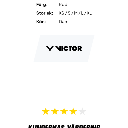
Nopptålig
ger ett snyggt utseende – även efter många
Färg:
Röd
tvättar.
Storlek:
XS / S / M / L / XL
Sportig passform
ger optimal rörelsefrihet.
Kön:
Dam
Spela bekvämt – säkra din Victor T-51038 Women T-shirt
idag!
Färg:
Röd.
Kundernas värdering