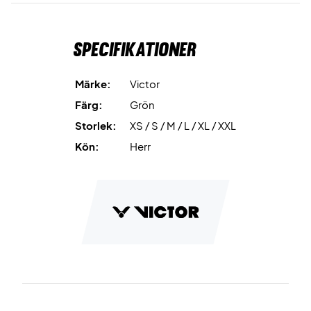
träning.
Specifikationer
Värm upp med stil – köp Victor J-50606 Jacket June Bug
idag!
Färg: June Bug
Märke:
Victor
Material: 100% polyester
Färg:
Grön
Storlek:
XS / S / M / L / XL / XXL
Kön:
Herr