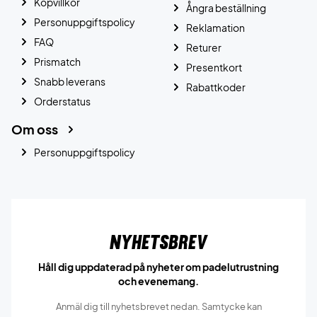
Köpvillkor
Ångra beställning
Personuppgiftspolicy
Reklamation
FAQ
Returer
Prismatch
Presentkort
Snabb leverans
Rabattkoder
Orderstatus
Om oss
Personuppgiftspolicy
Nyhetsbrev
Håll dig uppdaterad på nyheter om padelutrustning
och evenemang.
Anmäl dig till nyhetsbrevet nedan. Samtycke kan