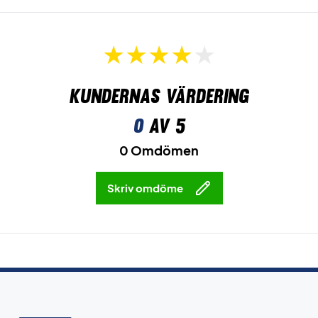
Kundernas värdering
0
av 5
0 Omdömen
Skriv omdöme