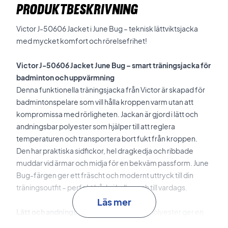
PRODUKTBESKRIVNING
Victor J-50606 Jacket i June Bug – teknisk lättviktsjacka
med mycket komfort och rörelsefrihet!
Victor J-50606 Jacket June Bug – smart träningsjacka för
badminton och uppvärmning
Denna funktionella träningsjacka från Victor är skapad för
badmintonspelare som vill hålla kroppen varm utan att
kompromissa med rörligheten. Jackan är gjord i lätt och
andningsbar polyester som hjälper till att reglera
temperaturen och transportera bort fukt från kroppen.
Den har praktiska sidfickor, hel dragkedja och ribbade
muddar vid ärmar och midja för en bekväm passform. June
Bug-färgen ger ett fräscht och modernt uttryck till din
träningsoutfit – perfekt både i hallen och till vardags.
Läs mer
Lätt och andningsbar
Materialet i 100 % polyester ger en
bekväm och funktionell känsla – både under och efter