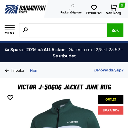
0
Racket rådgivare
Varukorg
Favoriter (
0
)
Sök efter produkter, märken osv.
Sök
MENY
👟 Spara -20% på ALLA skor
-
Gäller t.o.m. 12/8 kl. 23:59
-
Se utbudet
|
Behöver du hjälp?
Tillbaka
Herr
Victor J-50606 Jacket June Bug
OUTLET
OUTLET
SPARA 30%
SPARA 30%