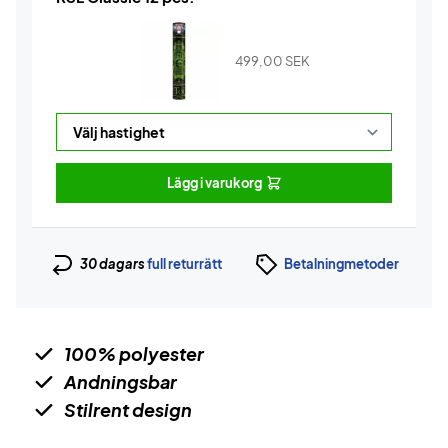
499,00
SEK
Lägg i varukorg
30 dagars
full returrätt
Betalningmetoder
100% polyester
Andningsbar
Stilrent design