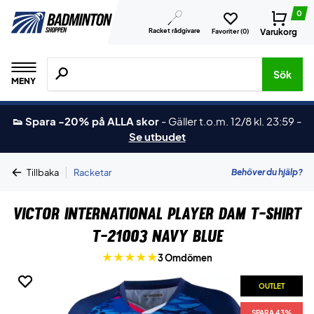
0
Racket rådgivare
Varukorg
Favoriter (
0
)
Sök efter produkter, märken osv.
Sök
MENY
👟 Spara -20% på ALLA skor
-
Gäller t.o.m. 12/8 kl. 23:59
-
Se utbudet
|
Behöver du hjälp?
Tillbaka
Racketar
Victor International Player Dam T-shirt
T-21003 Navy Blue
3 Omdömen
OUTLET
OUTLET
SPARA 43%
SPARA 43%