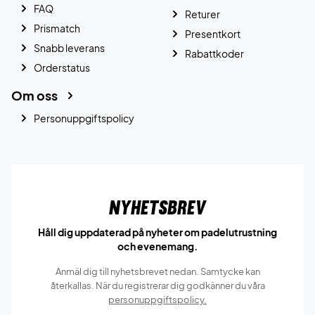
FAQ
Returer
Prismatch
Presentkort
Snabb leverans
Rabattkoder
Orderstatus
Om oss
Personuppgiftspolicy
Nyhetsbrev
Håll dig uppdaterad på nyheter om padelutrustning
och evenemang.
Anmäl dig till nyhetsbrevet nedan. Samtycke kan
återkallas. När du registrerar dig godkänner du våra
personuppgiftspolicy.