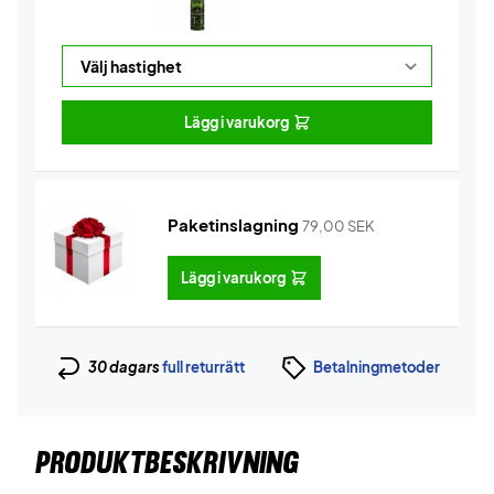
Lägg i varukorg
Paketinslagning
79,00
SEK
Lägg i varukorg
30 dagars
full returrätt
Betalningmetoder
PRODUKTBESKRIVNING