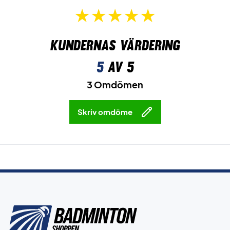
Kundernas värdering
5
av 5
3 Omdömen
Skriv omdöme