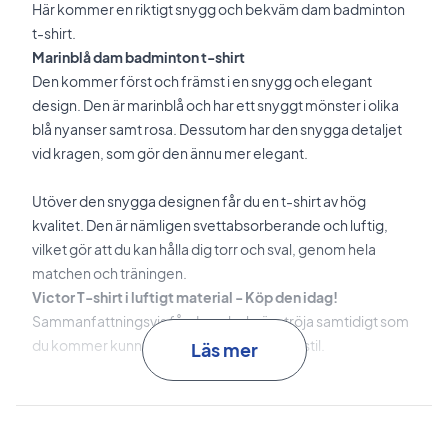
Här kommer en riktigt snygg och bekväm dam badminton
t-shirt.
Marinblå dam badminton t-shirt
Den kommer först och främst i en snygg och elegant
design. Den är marinblå och har ett snyggt mönster i olika
blå nyanser samt rosa. Dessutom har den snygga detaljet
vid kragen, som gör den ännu mer elegant.
Utöver den snygga designen får du en t-shirt av hög
kvalitet. Den är nämligen svettabsorberande och luftig,
vilket gör att du kan hålla dig torr och sval, genom hela
matchen och träningen.
Victor T-shirt i luftigt material - Köp den idag!
Sammanfattningsvis får du en bekväm tröja samtidigt som
du kommer kunna vinna nästa match med stil.
Läs mer
T-21003