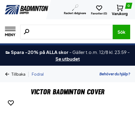
0
Racket rådgivare
Varukorg
Favoriter (
0
)
Sök efter produkter, märken osv.
Sök
MENY
👟 Spara -20% på ALLA skor
-
Gäller t.o.m. 12/8 kl. 23:59
-
Se utbudet
|
Behöver du hjälp?
Tillbaka
Fodral
Victor Badminton Cover