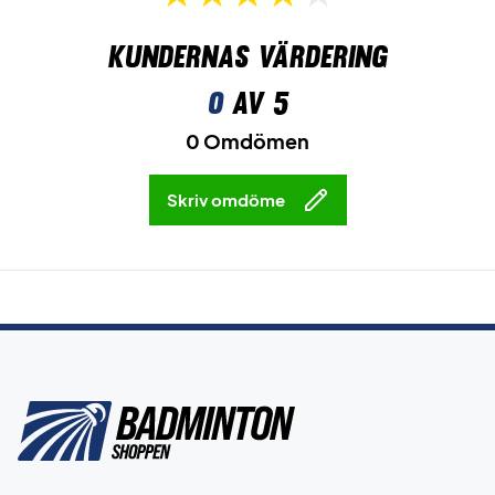
Kundernas värdering
0
av 5
0 Omdömen
Skriv omdöme