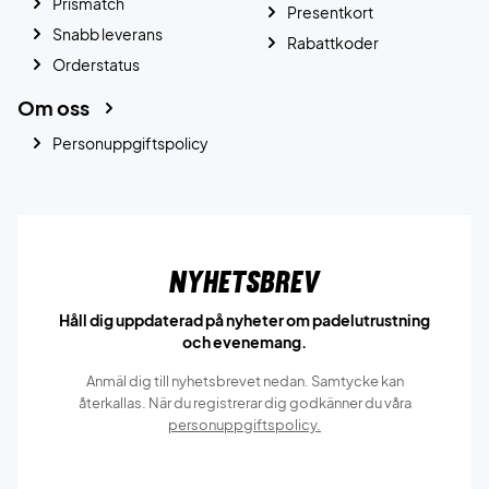
Prismatch
Presentkort
Snabb leverans
Rabattkoder
Orderstatus
Om oss
Personuppgiftspolicy
Nyhetsbrev
Håll dig uppdaterad på nyheter om padelutrustning
och evenemang.
Anmäl dig till nyhetsbrevet nedan. Samtycke kan
återkallas. När du registrerar dig godkänner du våra
personuppgiftspolicy.