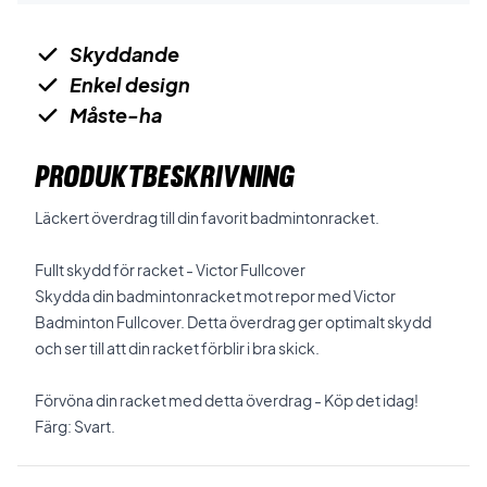
Skyddande
Enkel design
Måste-ha
PRODUKTBESKRIVNING
Läckert överdrag till din favorit badmintonracket.
Fullt skydd för racket - Victor Fullcover
Skydda din badmintonracket mot repor med Victor
Badminton Fullcover. Detta överdrag ger optimalt skydd
och ser till att din racket förblir i bra skick.
Förvöna din racket med detta överdrag - Köp det idag!
Färg: Svart.