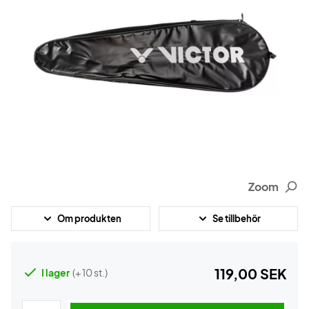
Zoom
Om produkten
Se tillbehör
119,00 SEK
I lager
(+ 10 st.)