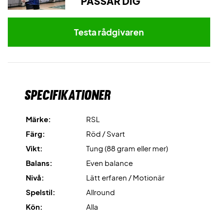
PASSAR DIG
luftmotståndet för snabbare svingar.
Ta kontrollen på banan – köp detta RSL badmintonracket
Testa rådgivaren
idag!
Levereras med fabrikssträngning. Vi rekommenderar dock
att köpa till professionell strängning.
Expertrekommendation
: Vi rekommenderar strängning
Specifikationer
med Ashaway Zymax 68 TX och 10,5 kg hårdhet.
Märke:
RSL
Levereras utan fodral.
Färg:
Röd / Svart
Vikt:
Tung (88 gram eller mer)
Balans:
Even balance
Nivå:
Lätt erfaren / Motionär
Spelstil:
Allround
Kön:
Alla