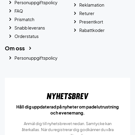
Personuppgiftspolicy
Reklamation
FAQ
Returer
Prismatch
Presentkort
Snabb leverans
Rabattkoder
Orderstatus
Om oss
Personuppgiftspolicy
Nyhetsbrev
Håll dig uppdaterad på nyheter om padelutrustning
och evenemang.
Anmäl dig till nyhetsbrevet nedan. Samtycke kan
återkallas. När du registrerar dig godkänner du våra