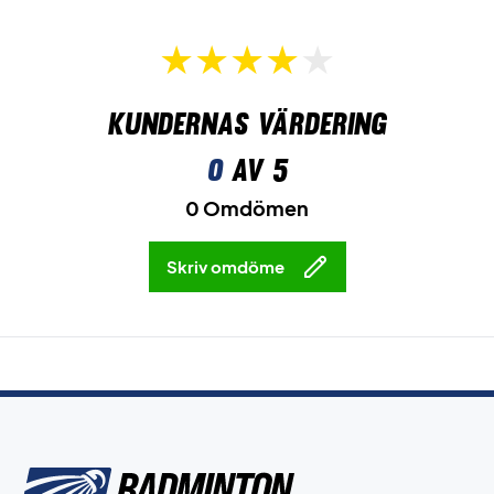
Kundernas värdering
0
av 5
0 Omdömen
Skriv omdöme