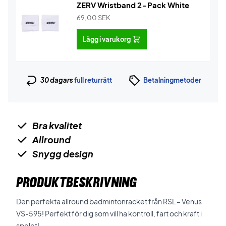
ZERV Wristband 2-Pack White
69,00
SEK
Lägg i varukorg
30 dagars
full returrätt
Betalningmetoder
Bra kvalitet
Allround
Snygg design
PRODUKTBESKRIVNING
Den perfekta allround badmintonracket från RSL – Venus
VS-595! Perfekt för dig som vill ha kontroll, fart och kraft i
spelet!