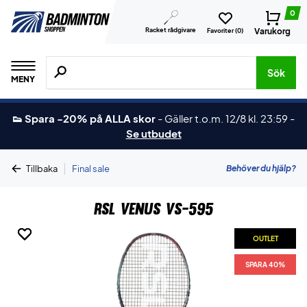
0
Racket rådgivare
Varukorg
Favoriter (
0
)
Sök efter produkter, märken osv.
Sök
MENY
👟 Spara -20% på ALLA skor
-
Gäller t.o.m. 12/8 kl. 23:59
-
Se utbudet
|
Behöver du hjälp?
Tillbaka
Final sale
RSL Venus VS-595
OUTLET
OUTLET
OUTLET
SPARA 40%
SPARA 40%
SPARA 40%