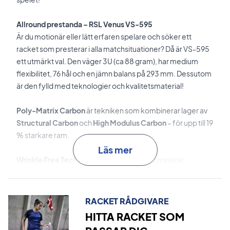
Allround prestanda – RSL Venus VS-595
Är du motionär eller lätt erfaren spelare och söker ett
racket som presterar i alla matchsituationer? Då är VS-595
ett utmärkt val. Den väger 3U (ca 88 gram), har medium
flexibilitet, 76 hål och en jämn balans på 293 mm. Dessutom
är den fylld med teknologier och kvalitetsmaterial!
Poly-Matrix Carbon
är tekniken som kombinerar lager av
Structural Carbon
och
High Modulus Carbon
– för upp till 19
% starkare ram.
Läs mer
Wrinkle Free Technology
är tekniken som minskar
vridningar i ramen.
Anti Twist Technology
minskar vridning i skaftet.
RACKET RÅDGIVARE
HITTA RACKET SOM
Super Thin Shaft 7.0
är det extra tunna skaftet som minskar