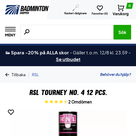
0
Racket rådgivare
Varukorg
Favoriter (
0
)
Sök efter produkter, märken osv.
Sök
MENY
👟 Spara -20% på ALLA skor
-
Gäller t.o.m. 12/8 kl. 23:59
-
Se utbudet
|
Behöver du hjälp?
Tillbaka
RSL
RSL Tourney No. 4 12 pcs.
2 Omdömen