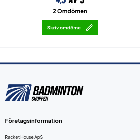
4,5
av 5
2 Omdömen
Skriv omdöme
Företagsinformation
Racket House ApS