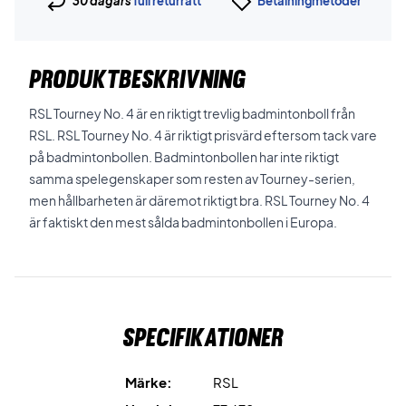
30 dagars
full returrätt
Betalningmetoder
PRODUKTBESKRIVNING
RSL Tourney No. 4 är en riktigt trevlig badmintonboll från
RSL. RSL Tourney No. 4 är riktigt prisvärd eftersom tack vare
på badmintonbollen. Badmintonbollen har inte riktigt
samma spelegenskaper som resten av Tourney-serien,
men hållbarheten är däremot riktigt bra. RSL Tourney No. 4
är faktiskt den mest sålda badmintonbollen i Europa.
Specifikationer
Märke:
RSL