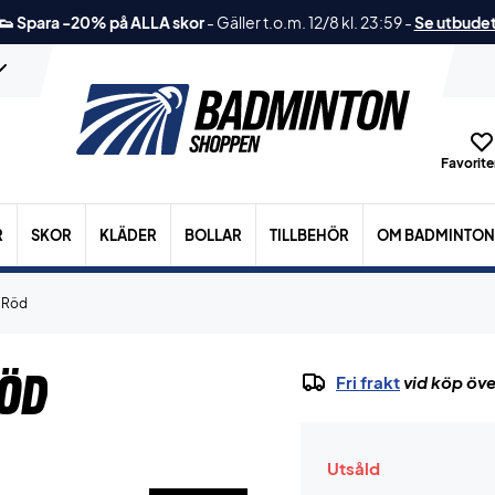
👟 Spara -20% på ALLA skor
-
Gäller t.o.m. 12/8 kl. 23:59
-
Se utbude
Favoriter
R
SKOR
KLÄDER
BOLLAR
TILLBEHÖR
OM BADMINTON
t Röd
Röd
Fri frakt
vid köp öve
Utsåld