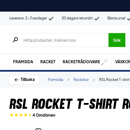
Leverans: 2-3 vardagar
30 dagars returrätt
Bästa urval
Sök efter produkter, märken osv.
Sök
FRAMSIDA
RACKET
RACKETRÅDGIVARE
VÄSKO
Tillbaka
Framsida
Racketar
RSL Rocket T-shir
RSL Rocket T-shirt 
4 Omdömen