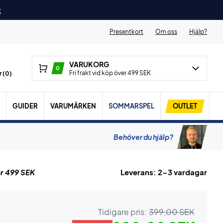
t
Presentkort
Om oss
Hjälp?
VARUKORG
0
Fri frakt vid köp över 499 SEK
 (
0
)
GUIDER
VARUMÄRKEN
SOMMARSPEL
OUTLET
Behöver du hjälp?
r 499 SEK
Leverans: 2-3 vardagar
Tidigare pris:
399,00 SEK