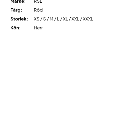
Märke:
RSL
Färg:
Röd
Storlek:
XS / S / M / L / XL / XXL / XXXL
Kön:
Herr