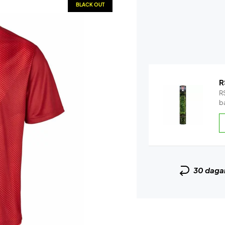
BLACK OUT
R
RS
b
30 daga