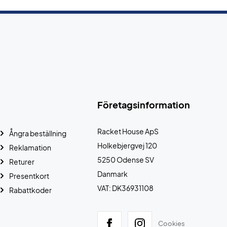
Företagsinformation
Racket House ApS
Ångra beställning
Holkebjergvej 120
Reklamation
5250 Odense SV
Returer
Danmark
Presentkort
VAT: DK36931108
Rabattkoder
Cookies