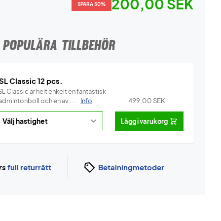
200,00 SEK
SPARA 50%
POPULÄRA TILLBEHÖR
SL Classic 12 pcs.
L Classic är helt enkelt en fantastisk
admintonboll och en av ...
Info
499,00
SEK
Lägg i varukorg
rs
full returrätt
Betalningmetoder