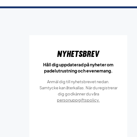
Nyhetsbrev
Håll dig uppdaterad på nyheter om
padelutrustning och evenemang.
Anmäl dig till nyhetsbrevet nedan.
Samtycke kan återkallas. När du registrerar
dig godkänner du våra
personuppgiftspolicy.