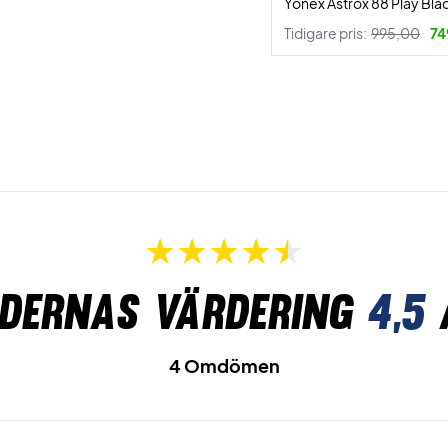
Yonex Astrox 88 Play Blac
Tidigare pris:
995,00
74
dernas värdering
4,5
4 Omdömen