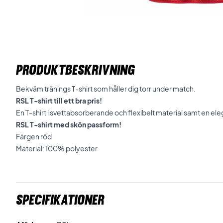
PRODUKTBESKRIVNING
Bekväm tränings T-shirt som håller dig torr under match.
RSL T-shirt till ett bra pris!
En T-shirt i svettabsorberande och flexibelt material samt en e
RSL T-shirt med skön passform!
Färgen röd
Material: 100% polyester
Specifikationer