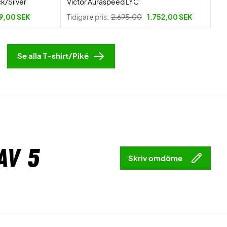
k/Silver
Victor Auraspeed LYC
9,00 SEK
Tidigare pris:
2.695,00
1.752,00 SEK
Se alla T-shirt/Piké
av 5
Skriv omdöme