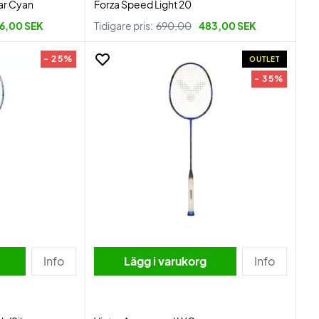
ar Cyan
Forza Speed Light 20
6,00 SEK
Tidigare pris:
690,00
483,00 SEK
- 25%
OUTLET
- 35%
Info
Lägg i varukorg
Info