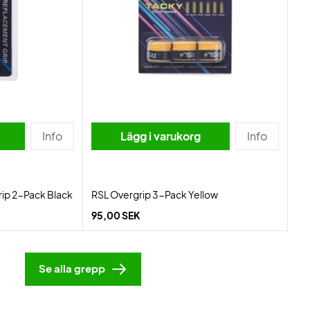
Info
Lägg i varukorg
Info
ip 2-Pack Black
RSL Overgrip 3-Pack Yellow
95,00 SEK
Se alla grepp