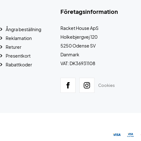
Företagsinformation
Racket House ApS
Ångra beställning
Holkebjergvej 120
Reklamation
5250 Odense SV
Returer
Danmark
Presentkort
VAT: DK36931108
Rabattkoder
Cookies