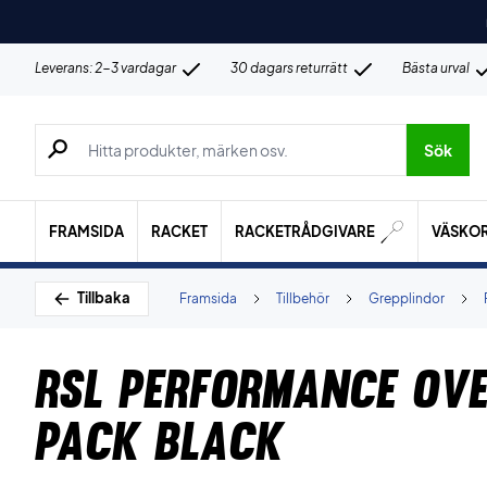
Leverans: 2-3 vardagar
30 dagars returrätt
Bästa urval
Sök efter produkter, märken osv.
Sök
FRAMSIDA
RACKET
RACKETRÅDGIVARE
VÄSKO
Tillbaka
Framsida
Tillbehör
Grepplindor
RSL Performance Ove
Pack Black