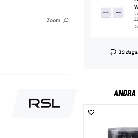
W
L
Z
Zoom
6
30 daga
ANDRA 