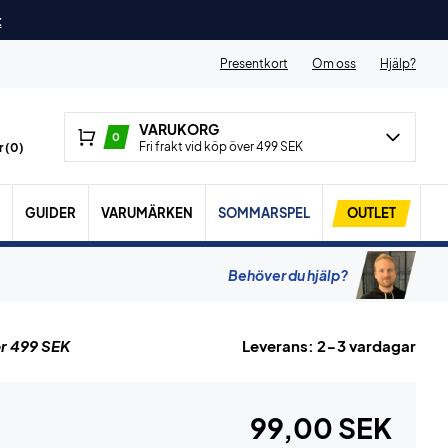
t
Presentkort
Om oss
Hjälp?
VARUKORG
0
Fri frakt vid köp över 499 SEK
 (
0
)
GUIDER
VARUMÄRKEN
SOMMARSPEL
OUTLET
Behöver du hjälp?
r 499 SEK
Leverans: 2-3 vardagar
99,00 SEK