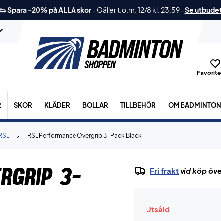
👟 Spara -20% på ALLA skor
-
Gäller t.o.m. 12/8 kl. 23:59
-
Se utbude
Favoriter
R
SKOR
KLÄDER
BOLLAR
TILLBEHÖR
OM BADMINTON
RSL
RSL Performance Overgrip 3-Pack Black
rgrip 3-
Fri frakt
vid köp öve
Utsåld