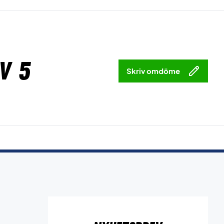
v 5
Skriv omdöme