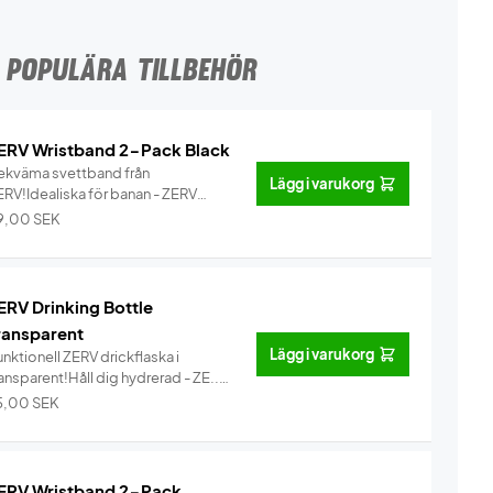
POPULÄRA TILLBEHÖR
ERV Wristband 2-Pack Black
ekväma svettband från
Lägg i varukorg
ERV!Idealiska för banan - ZERV
ristban...
Info
9,00
SEK
ERV Drinking Bottle
ransparent
Lägg i varukorg
nktionell ZERV drickflaska i
ansparent!Håll dig hydrerad - ZE...
Info
5,00
SEK
ERV Wristband 2-Pack