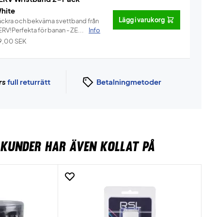
hite
Lägg i varukorg
äckra och bekväma svettband från
ERV!Perfekta för banan - ZE...
Info
9,00
SEK
rs
full returrätt
Betalningmetoder
KUNDER HAR ÄVEN KOLLAT PÅ