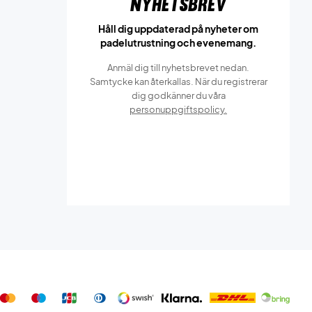
Nyhetsbrev
Håll dig uppdaterad på nyheter om
padelutrustning och evenemang.
Anmäl dig till nyhetsbrevet nedan.
Samtycke kan återkallas. När du registrerar
dig godkänner du våra
personuppgiftspolicy.