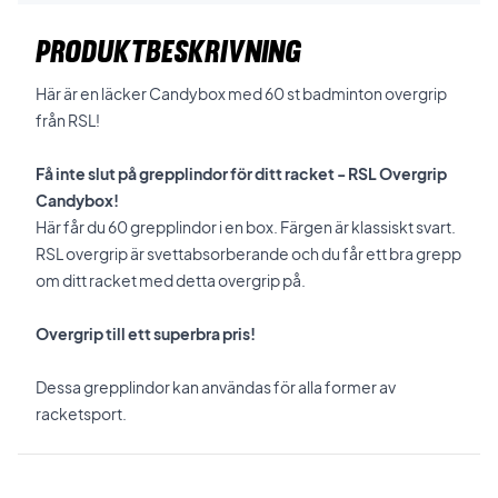
PRODUKTBESKRIVNING
Här är en läcker Candybox med 60 st badminton overgrip
från RSL!
Få inte slut på grepplindor för ditt racket - RSL Overgrip
Candybox!
Här får du 60 grepplindor i en box. Färgen är klassiskt svart.
RSL overgrip är svettabsorberande och du får ett bra grepp
om ditt racket med detta overgrip på.
Overgrip till ett superbra pris!
Dessa grepplindor kan användas för alla former av
racketsport.