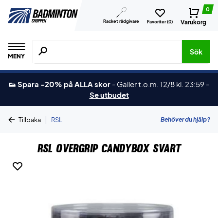
0
Racket rådgivare
Varukorg
Favoriter (
0
)
Sök efter produkter, märken osv.
Sök
MENY
👟 Spara -20% på ALLA skor
-
Gäller t.o.m. 12/8 kl. 23:59
-
Se utbudet
|
Behöver du hjälp?
Tillbaka
RSL
RSL Overgrip Candybox Svart