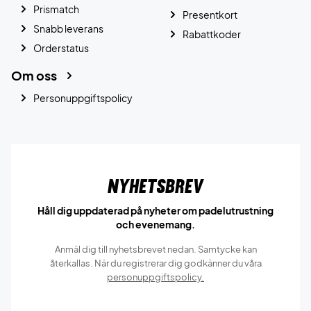
Prismatch
Presentkort
Snabb leverans
Rabattkoder
Orderstatus
Om oss
Personuppgiftspolicy
Nyhetsbrev
Håll dig uppdaterad på nyheter om padelutrustning
och evenemang.
Anmäl dig till nyhetsbrevet nedan. Samtycke kan
återkallas. När du registrerar dig godkänner du våra
personuppgiftspolicy.