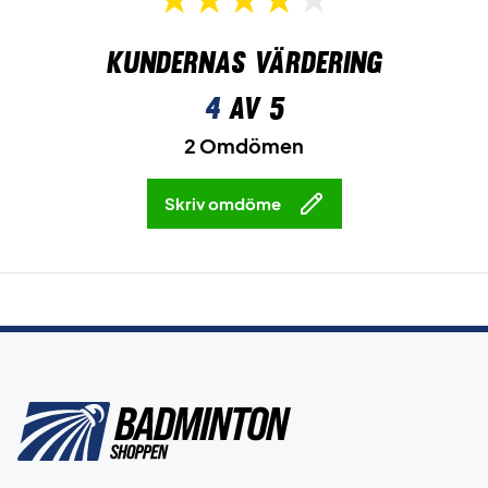
Kundernas värdering
4
av 5
2 Omdömen
Skriv omdöme