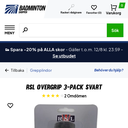
0
Racket rådgivare
Varukorg
Favoriter (
0
)
Sök efter produkter, märken osv.
Sök
MENY
👟 Spara -20% på ALLA skor
-
Gäller t.o.m. 12/8 kl. 23:59
-
Se utbudet
|
Behöver du hjälp?
Tillbaka
Grepplindor
RSL Overgrip 3-pack Svart
2 Omdömen