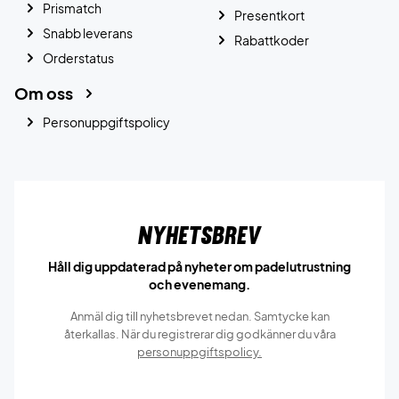
Prismatch
Presentkort
Snabb leverans
Rabattkoder
Orderstatus
Om oss
Personuppgiftspolicy
Nyhetsbrev
Håll dig uppdaterad på nyheter om padelutrustning
och evenemang.
Anmäl dig till nyhetsbrevet nedan. Samtycke kan
återkallas. När du registrerar dig godkänner du våra
personuppgiftspolicy.