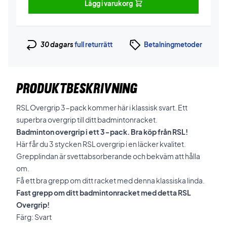
Lägg i varukorg
30 dagars
full returrätt
Betalningmetoder
PRODUKTBESKRIVNING
RSL Overgrip 3-pack kommer här i klassisk svart. Ett
superbra overgrip till ditt badmintonracket.
Badminton overgrip i ett 3-pack. Bra köp från RSL!
Här får du 3 stycken RSL overgrip i en läcker kvalitet.
Grepplindan är svettabsorberande och bekväm att hålla
om.
Få ett bra grepp om ditt racket med denna klassiska linda.
Fast grepp om ditt badmintonracket med detta RSL
Overgrip!
Färg: Svart