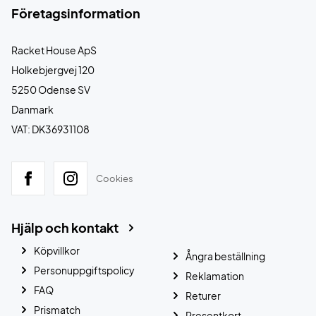
Företagsinformation
Racket House ApS
Holkebjergvej 120
5250 Odense SV
Danmark
VAT: DK36931108
Cookies
Hjälp och kontakt
Köpvillkor
Ångra beställning
Personuppgiftspolicy
Reklamation
FAQ
Returer
Prismatch
Presentkort