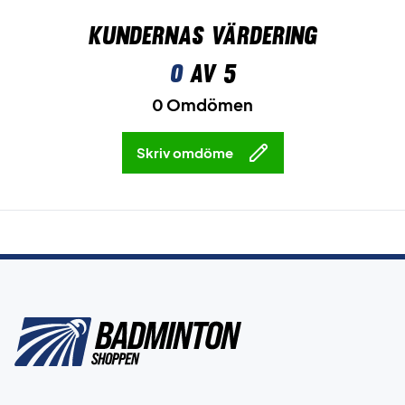
Kundernas värdering
0
av 5
0 Omdömen
Skriv omdöme