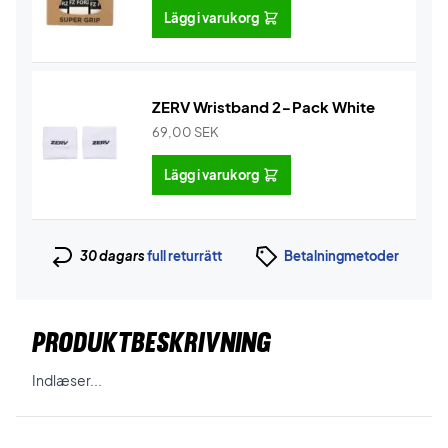
Lägg i varukorg
ZERV Wristband 2-Pack White
69,00
SEK
Lägg i varukorg
30 dagars
full returrätt
Betalningmetoder
PRODUKTBESKRIVNING
Indlæser...