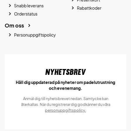
Snabb leverans
Rabattkoder
Orderstatus
Om oss
Personuppgiftspolicy
Nyhetsbrev
Håll dig uppdaterad på nyheter om padelutrustning
och evenemang.
Anmäl dig till nyhetsbrevet nedan. Samtycke kan
återkallas. När du registrerar dig godkänner du våra
personuppgiftspolicy.