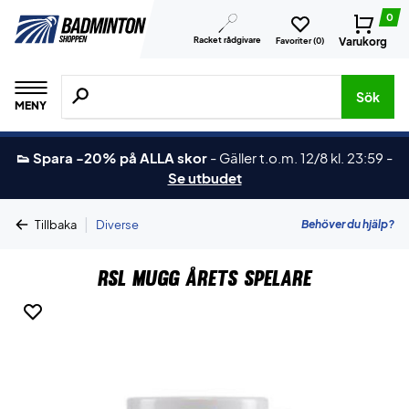
0
Racket rådgivare
Varukorg
Favoriter (
0
)
Sök efter produkter, märken osv.
Sök
MENY
👟 Spara -20% på ALLA skor
-
Gäller t.o.m. 12/8 kl. 23:59
-
Se utbudet
|
Behöver du hjälp?
Tillbaka
Diverse
RSL Mugg Årets Spelare