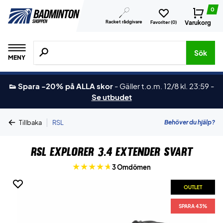
0
Racket rådgivare
Varukorg
Favoriter (
0
)
Sök efter produkter, märken osv.
Sök
MENY
👟 Spara -20% på ALLA skor
-
Gäller t.o.m. 12/8 kl. 23:59
-
Se utbudet
|
Behöver du hjälp?
Tillbaka
RSL
RSL Explorer 3.4 Extender Svart
3 Omdömen
OUTLET
SPARA 43%