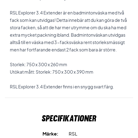
RSL Explorer 3.4 Extender är en badmintonväska med två
fack som kan utvidgas! Detta innebär att du kan göra de två
stora facken, så att de har mer utrymme om du ska ha med
extra mycket packning ibland. Badmintonväskan utvidgas
alltså till en väska med 3-facksväska rent storleksmässigt
men har fortfarande endast 2 fack som bara är större.
Storlek: 750 x 300 x 260 mm
Utökat mått: Storlek: 750 x 300 x 390 mm
RSL Explorer 3.4 Extender finns i en snygg svart färg.
Specifikationer
Märke:
RSL