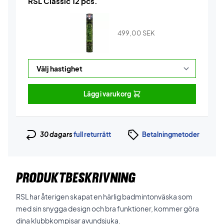
RSL Classic 12 pcs.
499,00
SEK
Lägg i varukorg
30 dagars
full returrätt
Betalningmetoder
PRODUKTBESKRIVNING
RSL har återigen skapat en härlig badmintonväska som
med sin snygga design och bra funktioner, kommer göra
dina klubbkompisar avundsjuka.