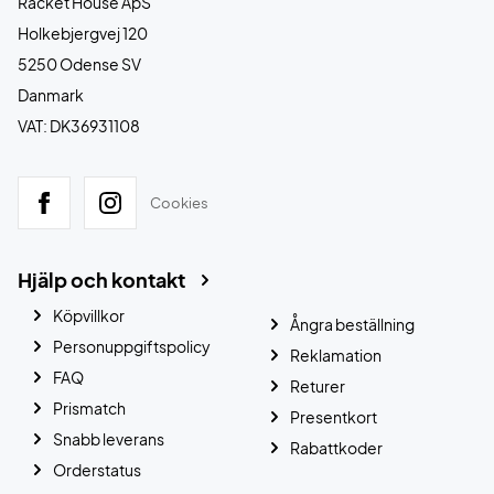
Racket House ApS
Holkebjergvej 120
5250 Odense SV
Danmark
VAT: DK36931108
Cookies
Hjälp och kontakt
Köpvillkor
Ångra beställning
Personuppgiftspolicy
Reklamation
FAQ
Returer
Prismatch
Presentkort
Snabb leverans
Rabattkoder
Orderstatus