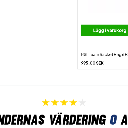
Lägg i varukorg
RSL Team Racket Bag 6 B
995,00 SEK
ndernas värdering
0
a