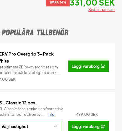
331,00 SEK
SPARA 34%
Sista chansen
POPULÄRA TILLBEHÖR
ERV Pro Overgrip 3-Pack
hite
Lägg i varukorg
et ultimata ZERV-overgripet som
ombinerar både klibbighet och k...
Info
9,00
SEK
SL Classic 12 pcs.
L Classic är helt enkelt en fantastisk
admintonboll och en av ...
Info
499,00
SEK
Lägg i varukorg