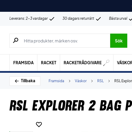
Leverans: 2-3 vardagar
30 dagars returrätt
Bästa urval
Sök efter produkter, märken osv.
Sök
FRAMSIDA
RACKET
RACKETRÅDGIVARE
VÄSKO
Tillbaka
Framsida
Väskor
RSL
RSL Explor
RSL Explorer 2 Bag P