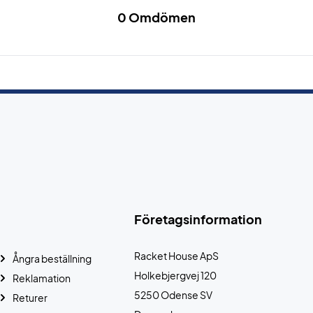
0 Omdömen
Företagsinformation
Racket House ApS
Ångra beställning
Holkebjergvej 120
Reklamation
5250 Odense SV
Returer