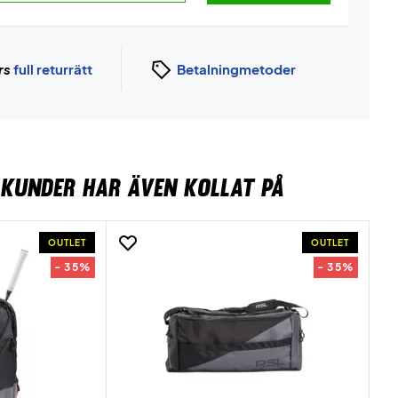
rs
full returrätt
Betalningmetoder
KUNDER HAR ÄVEN KOLLAT PÅ
OUTLET
OUTLET
- 35%
- 35%