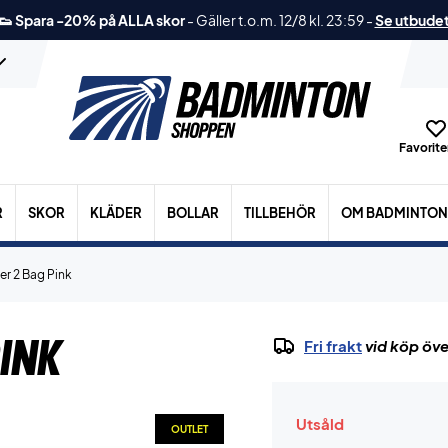
👟 Spara -20% på ALLA skor
-
Gäller t.o.m. 12/8 kl. 23:59
-
Se utbude
Favoriter
R
SKOR
KLÄDER
BOLLAR
TILLBEHÖR
OM BADMINTON
er 2 Bag Pink
ink
Fri frakt
vid köp öve
Utsåld
OUTLET