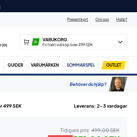
t
Presentkort
Om oss
Hjälp?
VARUKORG
0
Fri frakt vid köp över 499 SEK
 (
0
)
GUIDER
VARUMÄRKEN
SOMMARSPEL
OUTLET
Behöver du hjälp?
r 499 SEK
Leverans: 2-3 vardagar
Tidigare pris:
499,00 SEK