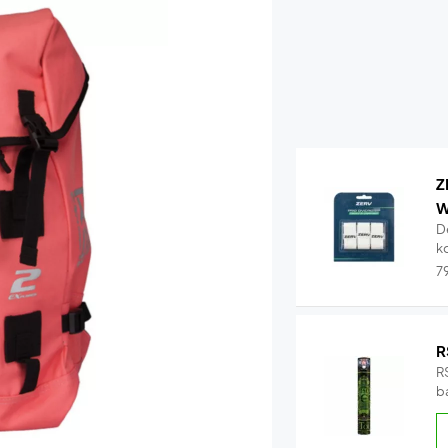
Z
W
D
k
7
R
RS
b