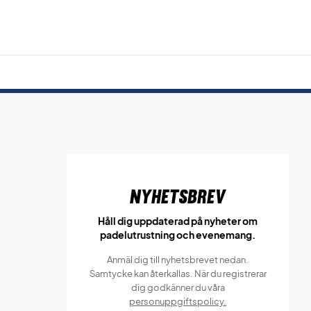
Nyhetsbrev
Håll dig uppdaterad på nyheter om
padelutrustning och evenemang.
Anmäl dig till nyhetsbrevet nedan.
Samtycke kan återkallas. När du registrerar
dig godkänner du våra
personuppgiftspolicy.