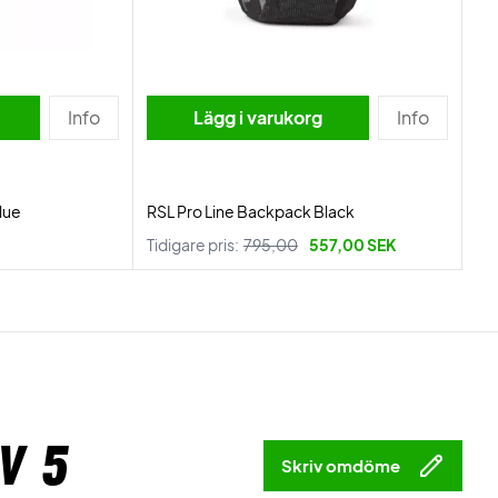
Info
Lägg i varukorg
Info
lue
RSL Pro Line Backpack Black
Tidigare pris:
795,00
557,00 SEK
v 5
Skriv omdöme