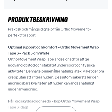
PRODUKTBESKRIVNING
Praktisk och mångsidig tejp från Ortho Movement –
perfekt för sport!
Optimal support och komfort - Ortho Movement Wrap
Tape 3-Pack 5 cm White
Ortho Movement Wrap Tape är designad för att ge
nödvändigt stöd och stabilitet under sport och fysiska
aktiviteter. Denna tejp innehåller naturlig latex, vilket ger bra
grepp utan att irritera huden. Dessutom säkerställer den
andningsbara kvaliteten att huden kan andas naturligt
under användning.
Håll dig skyddad och redo - köp Ortho Movement Wrap
Tape 3 idag!