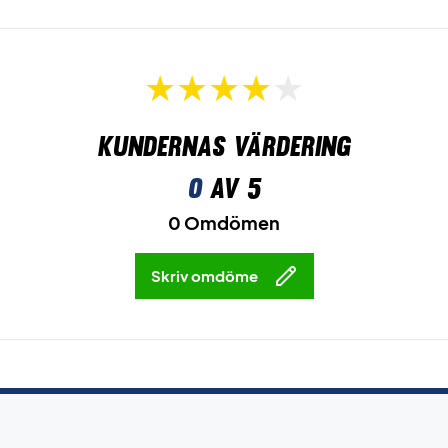
Kundernas värdering
0
av 5
0 Omdömen
Skriv omdöme