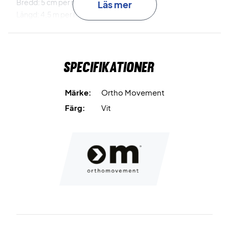
Bredd: 5 cm per rulle.
Läs mer
Längd: 4,5 m per rulle.
Förpackningen innehåller: 3 rullar.
Färg: Vit.
Specifikationer
Märke:
Ortho Movement
Färg:
Vit