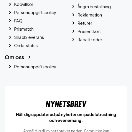
Köpvillkor
Ångra beställning
Personuppgiftspolicy
Reklamation
FAQ
Returer
Prismatch
Presentkort
Snabb leverans
Rabattkoder
Orderstatus
Om oss
Personuppgiftspolicy
Nyhetsbrev
Håll dig uppdaterad på nyheter om padelutrustning
och evenemang.
Anmäl dig till nyhetsbrevet nedan. Samtycke kan