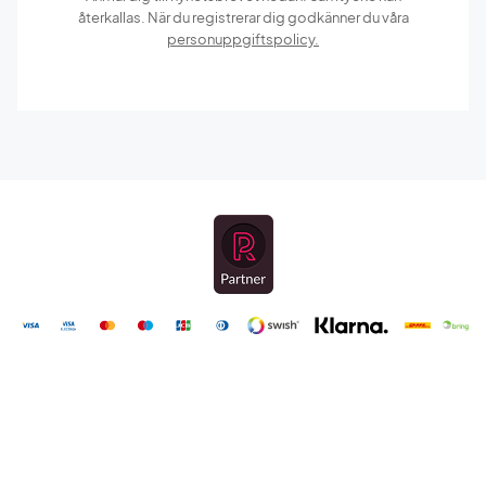
återkallas. När du registrerar dig godkänner du våra
personuppgiftspolicy.