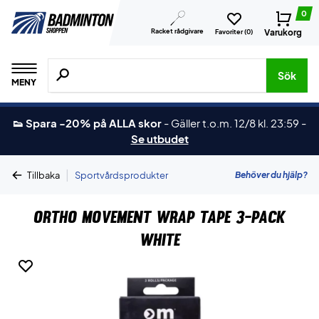
0
Racket rådgivare
Varukorg
Favoriter (
0
)
Sök efter produkter, märken osv.
Sök
MENY
👟 Spara -20% på ALLA skor
-
Gäller t.o.m. 12/8 kl. 23:59
-
Se utbudet
|
Behöver du hjälp?
Tillbaka
Sportvårdsprodukter
Ortho Movement Wrap Tape 3-Pack
White