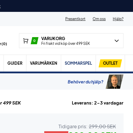
t
Presentkort
Om oss
Hjälp?
VARUKORG
0
Fri frakt vid köp över 499 SEK
 (
0
)
GUIDER
VARUMÄRKEN
SOMMARSPEL
OUTLET
Behöver du hjälp?
r 499 SEK
Leverans: 2-3 vardagar
Tidigare pris:
299,00 SEK