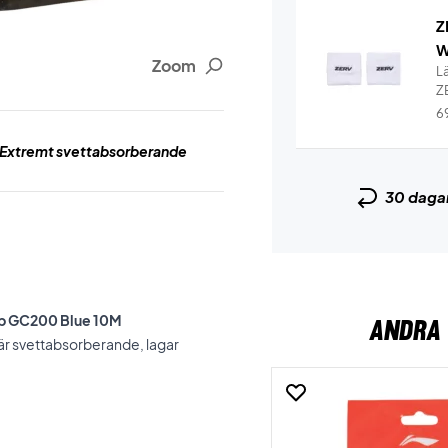
Z
W
Zoom
L
Z
6
Extremt svettabsorberande
30 daga
rip GC200 Blue 10M
ANDRA 
 är svettabsorberande, lagar