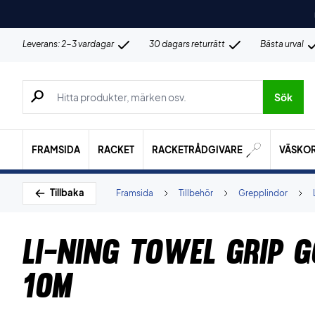
Leverans: 2-3 vardagar
30 dagars returrätt
Bästa urval
Sök efter produkter, märken osv.
Sök
FRAMSIDA
RACKET
RACKETRÅDGIVARE
VÄSKO
Tillbaka
Framsida
Tillbehör
Grepplindor
Li-Ning Towel Grip 
10M