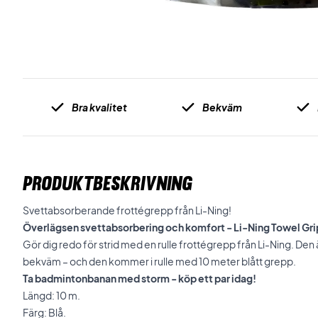
Bra kvalitet
Bekväm
PRODUKTBESKRIVNING
Svettabsorberande frottégrepp från Li-Ning!
Överlägsen svettabsorbering och komfort - Li-Ning Towel G
Gör dig redo för strid med en rulle frottégrepp från Li-Ning. Den
bekväm – och den kommer i rulle med 10 meter blått grepp.
Ta badmintonbanan med storm - köp ett par idag!
Längd: 10 m.
Färg: Blå.