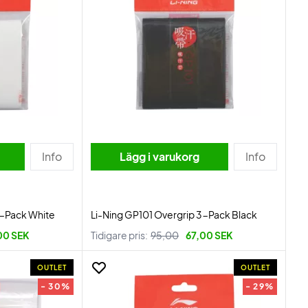
Info
Lägg i varukorg
Info
3-Pack White
Li-Ning GP101 Overgrip 3-Pack Black
00 SEK
Tidigare pris:
95,00
67,00 SEK
OUTLET
OUTLET
- 30%
- 29%