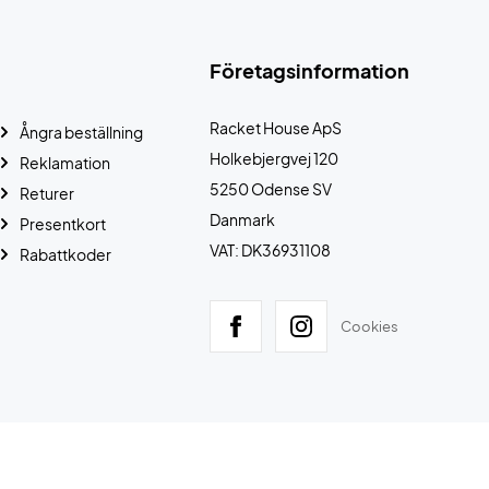
Företagsinformation
Racket House ApS
Ångra beställning
Holkebjergvej 120
Reklamation
5250 Odense SV
Returer
Danmark
Presentkort
VAT: DK36931108
Rabattkoder
Cookies