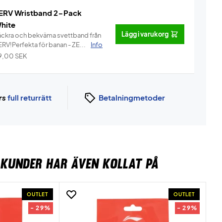
ERV Wristband 2-Pack
hite
Lägg i varukorg
äckra och bekväma svettband från
ERV!Perfekta för banan - ZE...
Info
9,00
SEK
rs
full returrätt
Betalningmetoder
KUNDER HAR ÄVEN KOLLAT PÅ
OUTLET
OUTLET
- 29%
- 29%