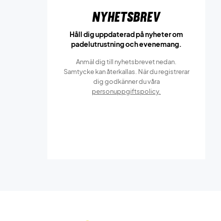
Nyhetsbrev
Håll dig uppdaterad på nyheter om
padelutrustning och evenemang.
Anmäl dig till nyhetsbrevet nedan.
Samtycke kan återkallas. När du registrerar
dig godkänner du våra
personuppgiftspolicy.