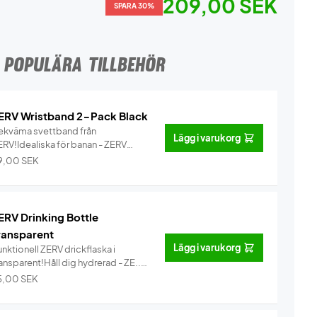
209,00 SEK
SPARA 30%
POPULÄRA TILLBEHÖR
ERV Wristband 2-Pack Black
ekväma svettband från
Lägg i varukorg
ERV!Idealiska för banan - ZERV
ristban...
Info
9,00
SEK
ERV Drinking Bottle
ransparent
Lägg i varukorg
nktionell ZERV drickflaska i
ansparent!Håll dig hydrerad - ZE...
Info
5,00
SEK