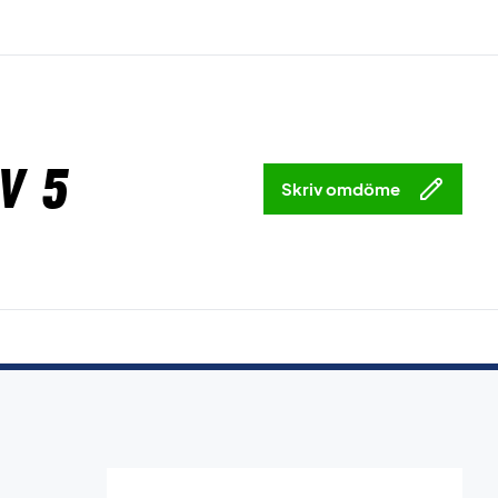
v 5
Skriv omdöme