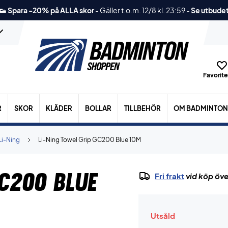
👟 Spara -20% på ALLA skor
-
Gäller t.o.m. 12/8 kl. 23:59
-
Se utbude
Favoriter
R
SKOR
KLÄDER
BOLLAR
TILLBEHÖR
OM BADMINTON
Li-Ning
Li-Ning Towel Grip GC200 Blue 10M
GC200 Blue
Fri frakt
vid köp öve
Utsåld