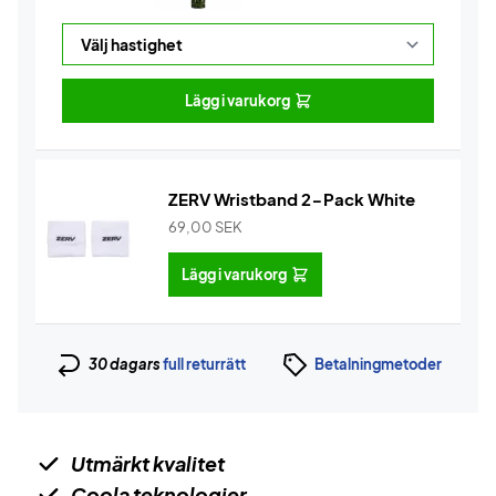
Lägg i varukorg
ZERV Wristband 2-Pack White
69,00
SEK
Lägg i varukorg
30 dagars
full returrätt
Betalningmetoder
Utmärkt kvalitet
Coola teknologier