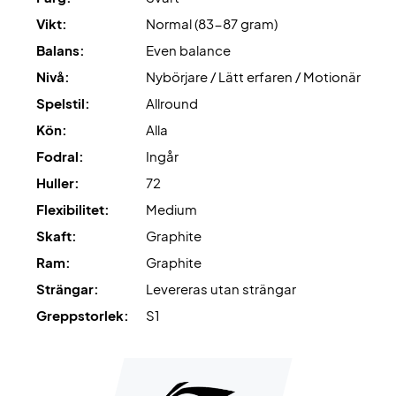
med Ashaway Zymax 68 TX med en spänning på 10,5 kg.
Vikt:
Normal (83-87 gram)
Balans:
Even balance
Slutligen levereras det med ett fodral.
Nivå:
Nybörjare / Lätt erfaren / Motionär
Spelstil:
Allround
Kön:
Alla
Fodral:
Ingår
Huller:
72
Flexibilitet:
Medium
Skaft:
Graphite
Ram:
Graphite
Strängar:
Levereras utan strängar
Greppstorlek:
S1