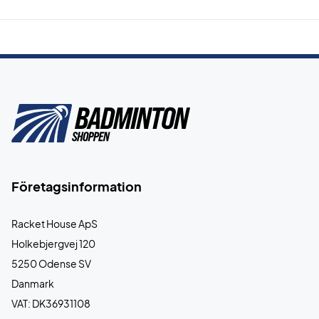
Företagsinformation
Racket House ApS
Holkebjergvej 120
5250 Odense SV
Danmark
VAT: DK36931108