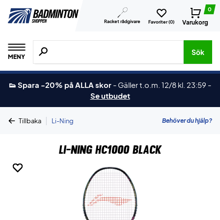
0
Racket rådgivare
Varukorg
Favoriter (
0
)
Sök efter produkter, märken osv.
Sök
MENY
👟 Spara -20% på ALLA skor
-
Gäller t.o.m. 12/8 kl. 23:59
-
Se utbudet
|
Behöver du hjälp?
Tillbaka
Li-Ning
Li-Ning HC1000 Black