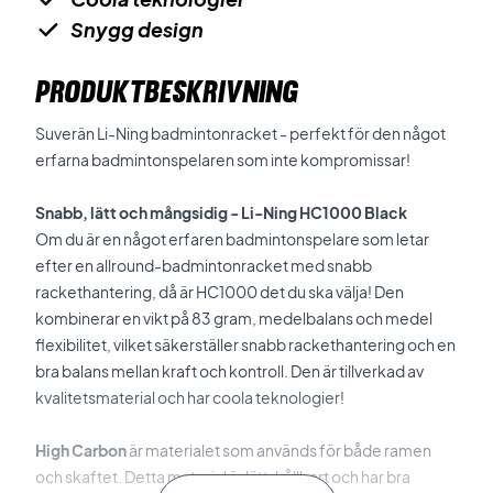
Snygg design
PRODUKTBESKRIVNING
Suverän Li-Ning badmintonracket - perfekt för den något
erfarna badmintonspelaren som inte kompromissar!
Snabb, lätt och mångsidig - Li-Ning HC1000 Black
Om du är en något erfaren badmintonspelare som letar
efter en allround-badmintonracket med snabb
rackethantering, då är HC1000 det du ska välja! Den
kombinerar en vikt på 83 gram, medelbalans och medel
flexibilitet, vilket säkerställer snabb rackethantering och en
bra balans mellan kraft och kontroll. Den är tillverkad av
kvalitetsmaterial och har coola teknologier!
High Carbon
är materialet som används för både ramen
och skaftet. Detta material är lätt, hållbart och har bra