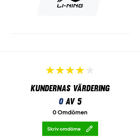
Kundernas värdering
0
av 5
0 Omdömen
Skriv omdöme