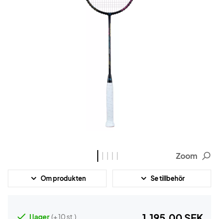
Zoom
Om produkten
Se tillbehör
1.195,00 SEK
I lager
(+ 10 st.)