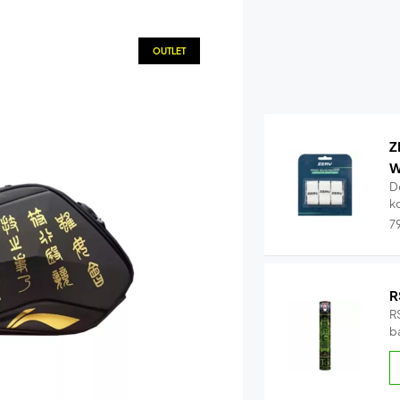
OUTLET
Z
W
D
k
7
R
RS
b