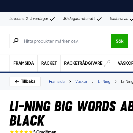
Leverans: 2-3 vardagar
30 dagars returrätt
Bästa urval
Sök efter produkter, märken osv.
Sök
FRAMSIDA
RACKET
RACKETRÅDGIVARE
VÄSKO
Tillbaka
Framsida
Väskor
Li-Ning
Li-Nin
Li-Ning Big Words A
Black
5 Omdömen