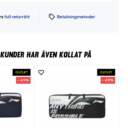
rs
full returrätt
Betalningmetoder
KUNDER HAR ÄVEN KOLLAT PÅ
OUTLET
OUTLET
- 49%
- 49%