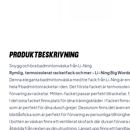
PRODUKTBESKRIVNING
Snygg och bra badmintonväska från Li-Ning.
Rymlig, termoisolerat racketfack och mer - Li-Ning Big Wor
Denna eleganta badmintonväska med tre fack från Li-Ning är enor
hela 9 badmintonracketar i den. Det första facket är termoisolerat
förvaring av racketar. Mitten-facket passar perfekt tillracketar, f
I det sista facket finns plats för dina träningskläder. I facket fin
som är perfekt för dina dusch grejer. Dessutom finns det även en
blixtlåsficka som är perfekt för förvaring av personliga tillhörighe
I botten av väskan finns ett ventilerat skofack där du kan förva
åtskilda från resten av din utrustning. Längst upp finns ett handt