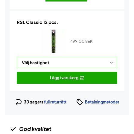
RSL Classic 12 pcs.
499,00
SEK
Lägg i varukorg
30 dagars
full returrätt
Betalningmetoder
God kvalitet