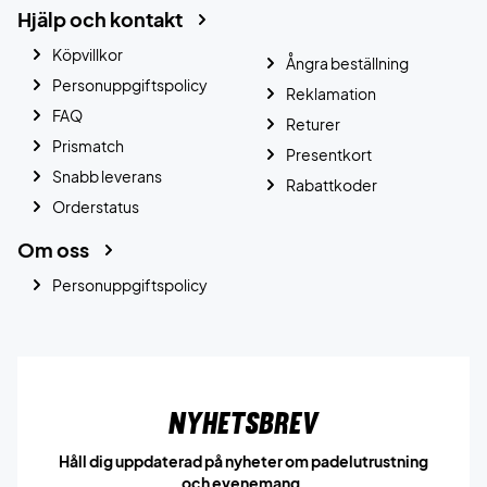
Hjälp och kontakt
Köpvillkor
Ångra beställning
Personuppgiftspolicy
Reklamation
FAQ
Returer
Prismatch
Presentkort
Snabb leverans
Rabattkoder
Orderstatus
Om oss
Personuppgiftspolicy
Nyhetsbrev
Håll dig uppdaterad på nyheter om padelutrustning
och evenemang.