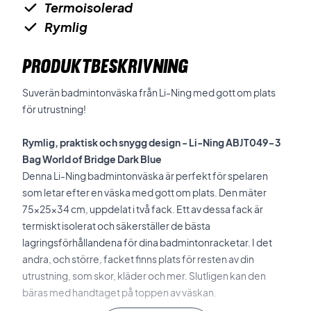
Termoisolerad
Rymlig
PRODUKTBESKRIVNING
Suverän badmintonväska från Li-Ning med gott om plats
för utrustning!
Rymlig, praktisk och snygg design - Li-Ning ABJT049-3
Bag World of Bridge Dark Blue
Denna Li-Ning badmintonväska är perfekt för spelaren
som letar efter en väska med gott om plats. Den mäter
75x25x34 cm, uppdelat i två fack. Ett av dessa fack är
termiskt isolerat och säkerställer de bästa
lagringsförhållandena för dina badmintonracketar. I det
andra, och större, facket finns plats för resten av din
utrustning, som skor, kläder och mer. Slutligen kan den
bäras med handtaget på toppen av väskan.