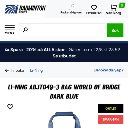
0
Racket rådgivare
Varukorg
Favoriter (
0
)
Sök efter produkter, märken osv.
Sök
MENY
👟 Spara -20% på ALLA skor
-
Gäller t.o.m. 12/8 kl. 23:59
-
Se utbudet
|
Behöver du hjälp?
Tillbaka
Li-Ning
Li-Ning ABJT049-3 Bag World of Bridge
Dark Blue
OUTLET
OUTLET
SPARA 49%
SPARA 49%