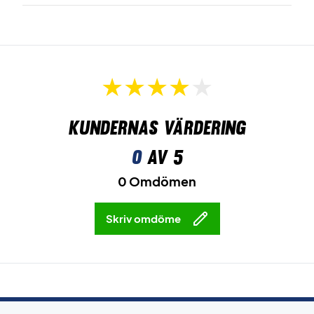
Kundernas värdering
0
av 5
0 Omdömen
Skriv omdöme