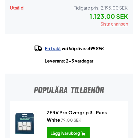
Utsåld
Tidigare pris:
2.195,00 SEK
1.123,00 SEK
Sista chansen
Fri frakt
vid köp över 499 SEK
Leverans: 2-3 vardagar
POPULÄRA TILLBEHÖR
ZERV Pro Overgrip 3-Pack
White
79,00
SEK
Lägg i varukorg