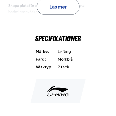
Skapa plats för all din utrustning - köp denna
Läs mer
badmintonväska!
Material: Polyuretan och syntetiskt läder.
Mått: 75x25x34 cm.
Färg: Mörkblå med vackra detaljer.
Specifikationer
Märke:
Li-Ning
Färg:
Mörkblå
Väsktyp:
2 fack