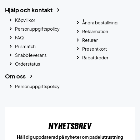
Hjälp och kontakt
Köpvillkor
Ångra beställning
Personuppgiftspolicy
Reklamation
FAQ
Returer
Prismatch
Presentkort
Snabb leverans
Rabattkoder
Orderstatus
Om oss
Personuppgiftspolicy
Nyhetsbrev
Håll dig uppdaterad på nyheter om padelutrustning