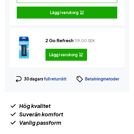
Lägg i varukorg
2 Go Refresh
119,00
SEK
Lägg i varukorg
30 dagars
full returrätt
Betalningmetoder
Hög kvalitet
Suverän komfort
Vanlig passform