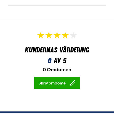
Kundernas värdering
0
av 5
0 Omdömen
Skriv omdöme