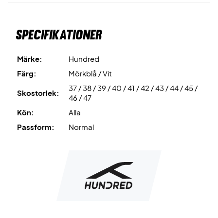
Heel Brace
är det extra stödet i hälområdet som ger
maximal stöd och stabilitet.
Specifikationer
Active Grip Outsole
är yttersulan som ger ett stabilt grepp
på banan.
Märke:
Hundred
Färg:
Mörkblå / Vit
Perfekta för banan – säkra ditt exemplar av Hundred
37 / 38 / 39 / 40 / 41 / 42 / 43 / 44 / 45 /
badmintonskor nu!
Skostorlek:
46 / 47
Färg:
Vit och marinblå (Navy).
Kön:
Alla
Passform:
Normal