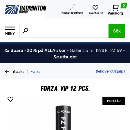
0
Racket rådgivare
Varukorg
Favoriter (
0
)
Sök efter produkter, märken osv.
Sök
MENY
👟 Spara -20% på ALLA skor
-
Gäller t.o.m. 12/8 kl. 23:59
-
Se utbudet
|
Behöver du hjälp?
Tillbaka
Forza
Forza VIP 12 pcs.
POPULÄR