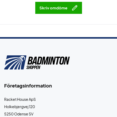
Skriv omdöme
Företagsinformation
Racket House ApS
Holkebjergvej 120
5250 Odense SV