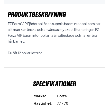
PRODUKTBESKRIVNING
FZ Forza VIP Fjäderboll är en superb badmintonboll som har
allt man kan önska och användas mycket till turneringar. FZ
Forza VIP badmintonbollarna är vältestade och har en bra
hållbarhet.
Du får 12 bollar i ett rör
Specifikationer
Märke:
Forza
Hastighet:
77 / 78