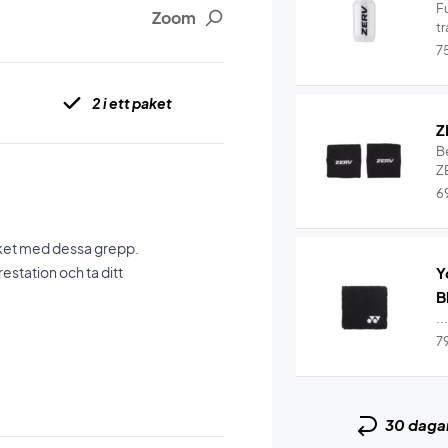
Fu
Zoom
tr
7
2 i ett paket
Z
B
Z
W
6
cket med dessa grepp.
restation och ta ditt
Y
B
..
7
30 daga