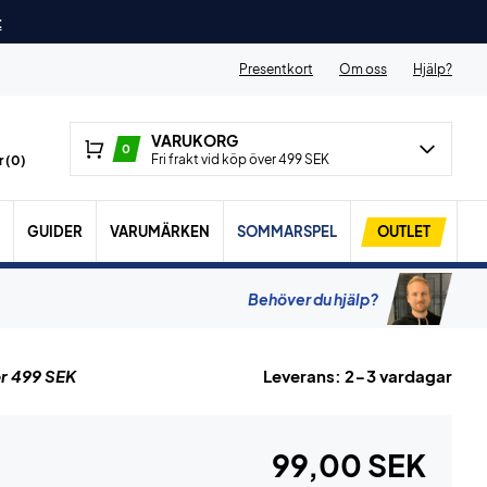
t
Presentkort
Om oss
Hjälp?
VARUKORG
0
Fri frakt vid köp över 499 SEK
 (
0
)
GUIDER
VARUMÄRKEN
SOMMARSPEL
OUTLET
Behöver du hjälp?
r 499 SEK
Leverans: 2-3 vardagar
99,00 SEK