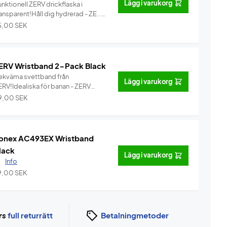
Lägg i varukorg
nktionell ZERV drickflaska i
ansparent!Håll dig hydrerad - ZE...
Info
5,00
SEK
ERV Wristband 2-Pack Black
ekväma svettband från
Lägg i varukorg
ERV!Idealiska för banan - ZERV
ristban...
Info
9,00
SEK
onex AC493EX Wristband
lack
Lägg i varukorg
.
Info
9,00
SEK
rs
full returrätt
Betalningmetoder