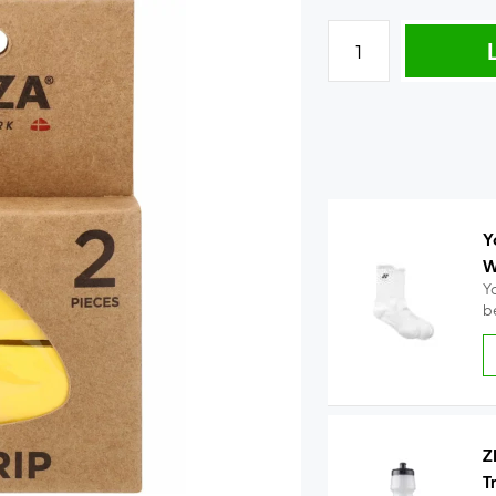
Y
W
Y
b
Z
T