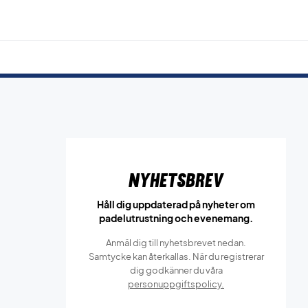
Nyhetsbrev
Håll dig uppdaterad på nyheter om
padelutrustning och evenemang.
Anmäl dig till nyhetsbrevet nedan.
Samtycke kan återkallas. När du registrerar
dig godkänner du våra
personuppgiftspolicy.