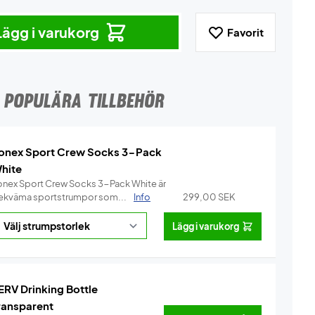
Lägg i varukorg
Favorit
POPULÄRA TILLBEHÖR
onex Sport Crew Socks 3-Pack
hite
onex Sport Crew Socks 3-Pack White är
ekväma sportstrumpor som...
Info
299,00
SEK
Lägg i varukorg
ERV Drinking Bottle
ransparent