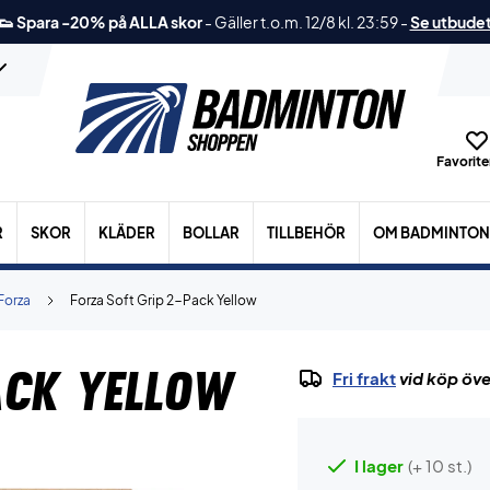
👟 Spara -20% på ALLA skor
-
Gäller t.o.m. 12/8 kl. 23:59
-
Se utbude
Favoriter
R
SKOR
KLÄDER
BOLLAR
TILLBEHÖR
OM BADMINTON
Forza
Forza Soft Grip 2-Pack Yellow
ack Yellow
Fri frakt
vid köp öve
I lager
(+ 10 st.)