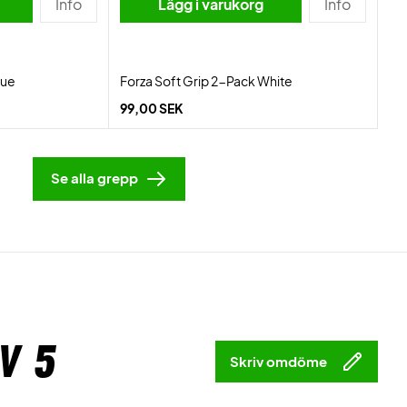
Info
Lägg i varukorg
Info
lue
Forza Soft Grip 2-Pack White
99,00 SEK
Se alla grepp
v 5
Skriv omdöme