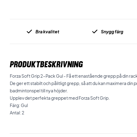
Bra kvalitet
Snygg färg
PRODUKTBESKRIVNING
Forza Soft Grip 2-Pack Gul - Få ett enastående grepp på din ra
De ger ett stabilt och pålitligt grepp, så att du kan maximera din p
badmintonspel till nya höjder.
Upplev det perfekta greppet med Forza Soft Grip.
Färg: Gul
Antal: 2