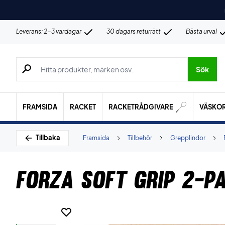
Leverans: 2-3 vardagar
30 dagars returrätt
Bästa urval
Sök efter produkter, märken osv.
Sök
FRAMSIDA
RACKET
RACKETRÅDGIVARE
VÄSKO
Tillbaka
Framsida
Tillbehör
Grepplindor
Forza Soft Grip 2-P