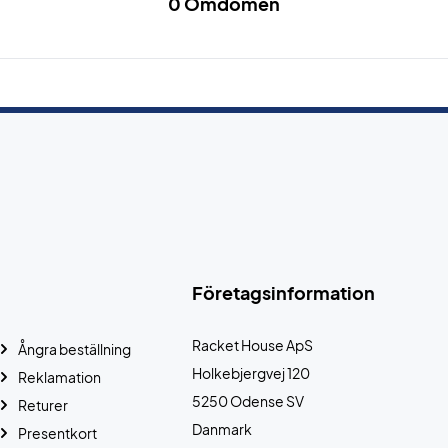
0 Omdömen
Företagsinformation
Racket House ApS
Ångra beställning
Holkebjergvej 120
Reklamation
5250 Odense SV
Returer
Danmark
Presentkort