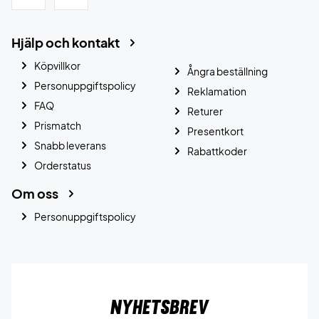
Hjälp och kontakt
Köpvillkor
Ångra beställning
Personuppgiftspolicy
Reklamation
FAQ
Returer
Prismatch
Presentkort
Snabb leverans
Rabattkoder
Orderstatus
Om oss
Personuppgiftspolicy
Nyhetsbrev