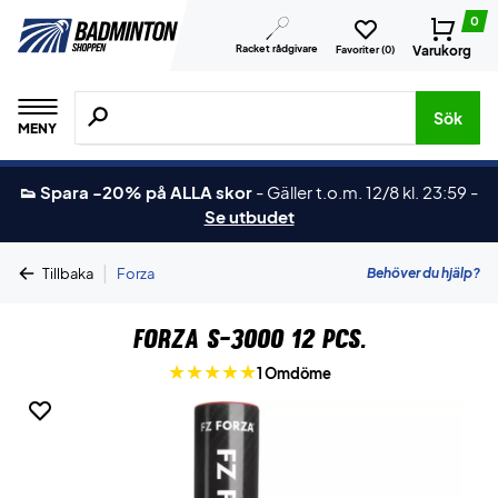
0
Racket rådgivare
Varukorg
Favoriter (
0
)
Sök efter produkter, märken osv.
Sök
MENY
👟 Spara -20% på ALLA skor
-
Gäller t.o.m. 12/8 kl. 23:59
-
Se utbudet
|
Behöver du hjälp?
Tillbaka
Forza
Forza S-3000 12 pcs.
1 Omdöme