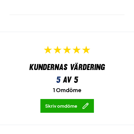
Kundernas värdering
5
av 5
1 Omdöme
Skriv omdöme