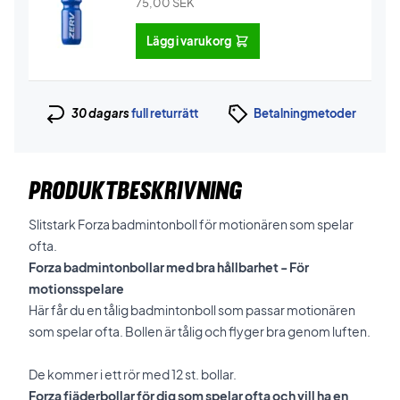
75,00
SEK
Lägg i varukorg
30 dagars
full returrätt
Betalningmetoder
PRODUKTBESKRIVNING
Slitstark Forza badmintonboll för motionären som spelar
ofta.
Forza badmintonbollar med bra hållbarhet - För
motionsspelare
Här får du en tålig badmintonboll som passar motionären
som spelar ofta. Bollen är tålig och flyger bra genom luften.
De kommer i ett rör med 12 st. bollar.
Forza fjäderbollar för dig som spelar ofta och vill ha en