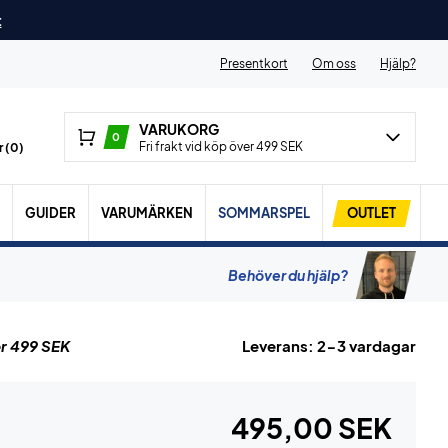
t
Presentkort
Om oss
Hjälp?
VARUKORG
0
Fri frakt vid köp över 499 SEK
 (
0
)
GUIDER
VARUMÄRKEN
SOMMARSPEL
OUTLET
Behöver du hjälp?
r 499 SEK
Leverans: 2-3 vardagar
495,00 SEK