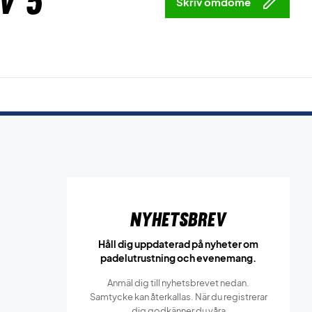
v 5
Skriv omdöme
Nyhetsbrev
Håll dig uppdaterad på nyheter om
padelutrustning och evenemang.
Anmäl dig till nyhetsbrevet nedan.
Samtycke kan återkallas. När du registrerar
dig godkänner du våra