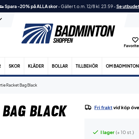
👟 Spara -20% på ALLA skor
-
Gäller t.o.m. 12/8 kl. 23:59
-
Se utbude
Favoriter
R
SKOR
KLÄDER
BOLLAR
TILLBEHÖR
OM BADMINTON
rtie Racket Bag Black
 Bag Black
Fri frakt
vid köp öve
I lager
(+ 10 st.)