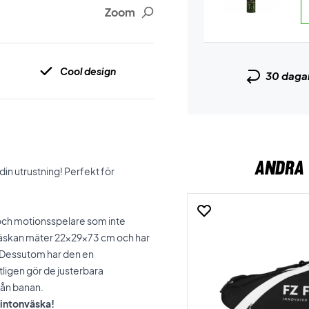
Zoom
Cool design
30 daga
ANDRA 
in utrustning! Perfekt för
och motionsspelare som inte
. Väskan mäter 22x29x73 cm och har
. Dessutom har den en
tligen gör de justerbara
rån banan.
mintonväska!