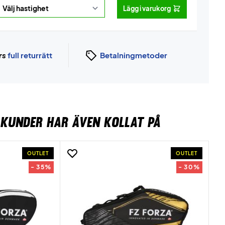
Lägg i varukorg
rs
full returrätt
Betalningmetoder
KUNDER HAR ÄVEN KOLLAT PÅ
OUTLET
OUTLET
- 35%
- 30%