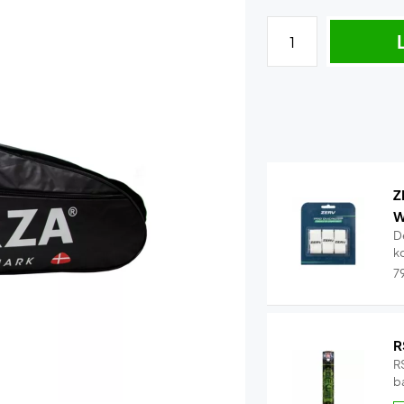
Z
W
D
k
7
R
RS
b