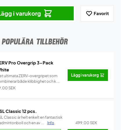
Lägg i varukorg
Favorit
POPULÄRA TILLBEHÖR
ERV Pro Overgrip 3-Pack
hite
Lägg i varukorg
et ultimata ZERV-overgripet som
ombinerar både klibbighet och k...
Info
9,00
SEK
SL Classic 12 pcs.
L Classic är helt enkelt en fantastisk
admintonboll och en av ...
Info
499,00
SEK