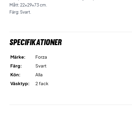
Mått: 22x29x73 cm.
Färg: Svart.
Specifikationer
Märke:
Forza
Färg:
Svart
Kön:
Alla
Väsktyp:
2 fack