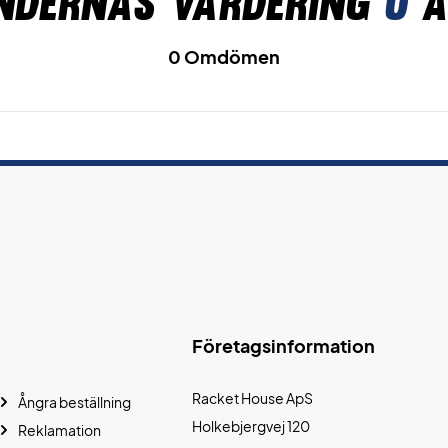
ndernas värdering
0
a
0 Omdömen
Företagsinformation
Racket House ApS
Ångra beställning
Holkebjergvej 120
Reklamation