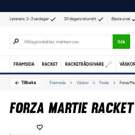
Leverans: 2-3 vardagar
30 dagars returrätt
Bästa urval
Sök efter produkter, märken osv.
Sök
FRAMSIDA
RACKET
RACKETRÅDGIVARE
VÄSKO
Tillbaka
Framsida
Väskor
Forza
Forza Ma
Forza Martie Racket