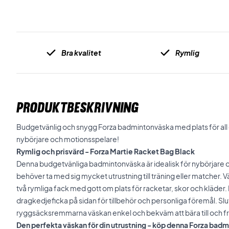
Bra kvalitet
Rymlig
PRODUKTBESKRIVNING
Budgetvänlig och snygg Forza badmintonväska med plats för all d
nybörjare och motionsspelare!
Rymlig och prisvärd - Forza Martie Racket Bag Black
Denna budgetvänliga badmintonväska är idealisk för nybörjare 
behöver ta med sig mycket utrustning till träning eller matcher
två rymliga fack med gott om plats för racketar, skor och kläder
dragkedjeficka på sidan för tillbehör och personliga föremål. Slu
ryggsäcksremmarna väskan enkel och bekväm att bära till och f
Den perfekta väskan för din utrustning - köp denna Forza bad