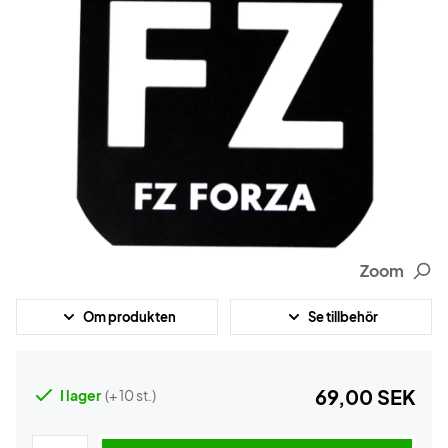
Zoom
Om produkten
Se tillbehör
69,00 SEK
I lager
(+ 10 st.)