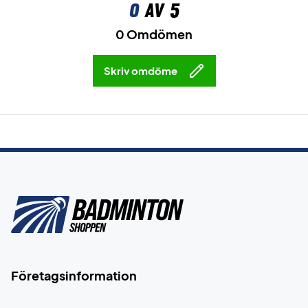
0
av 5
0 Omdömen
Skriv omdöme
Företagsinformation