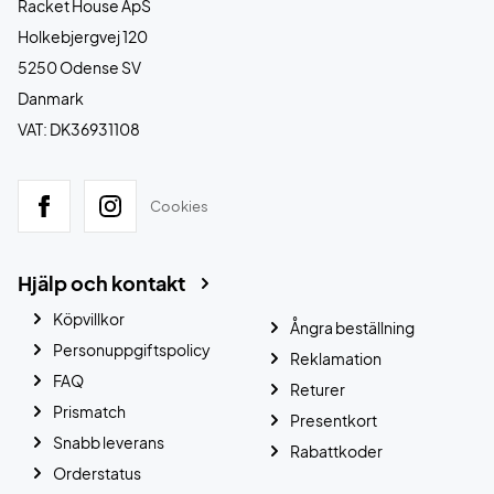
Racket House ApS
Holkebjergvej 120
5250 Odense SV
Danmark
VAT: DK36931108
Cookies
Hjälp och kontakt
Köpvillkor
Ångra beställning
Personuppgiftspolicy
Reklamation
FAQ
Returer
Prismatch
Presentkort
Snabb leverans
Rabattkoder
Orderstatus