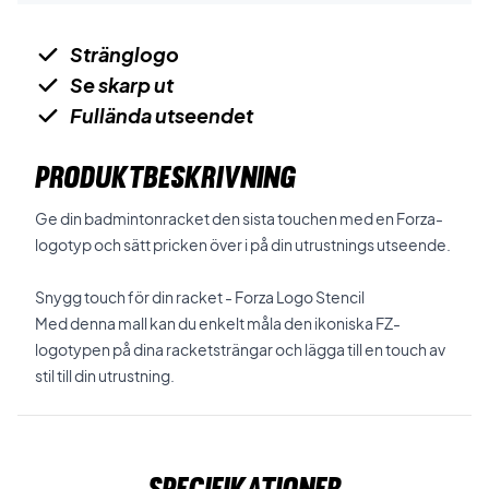
Stränglogo
Se skarp ut
Fullända utseendet
PRODUKTBESKRIVNING
Ge din badmintonracket den sista touchen med en Forza-
logotyp och sätt pricken över i på din utrustnings utseende.
Snygg touch för din racket - Forza Logo Stencil
Med denna mall kan du enkelt måla den ikoniska FZ-
logotypen på dina racketsträngar och lägga till en touch av
stil till din utrustning.
Specifikationer