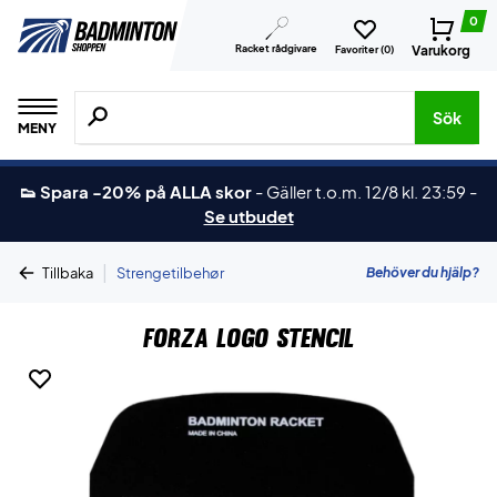
0
Racket rådgivare
Varukorg
Favoriter (
0
)
Sök efter produkter, märken osv.
Sök
MENY
👟 Spara -20% på ALLA skor
-
Gäller t.o.m. 12/8 kl. 23:59
-
Se utbudet
|
Behöver du hjälp?
Tillbaka
Strengetilbehør
Forza Logo Stencil