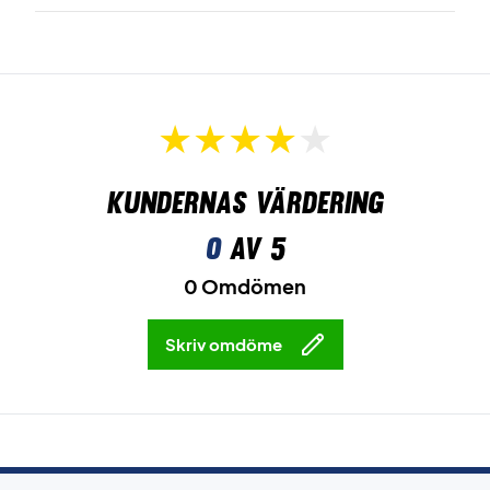
Kundernas värdering
0
av 5
0 Omdömen
Skriv omdöme