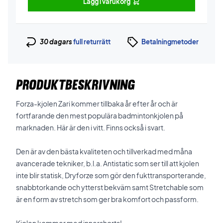
Lägg i varukorg
30 dagars
full returrätt
Betalningmetoder
PRODUKTBESKRIVNING
Forza-kjolen Zari kommer tillbaka år efter år och är
fortfarande den mest populära badmintonkjolen på
marknaden. Här är den i vitt. Finns också i svart.
Den är av den bästa kvaliteten och tillverkad med måna
avancerade tekniker, b.l.a. Antistatic som ser till att kjolen
inte blir statisk, Dryforze som gör den fukttransporterande,
snabbtorkande och ytterst bekväm samt Stretchable som
är en form av stretch som ger bra komfort och passform.