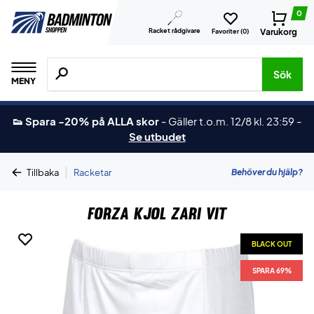
0
Racket rådgivare
Varukorg
Favoriter (
0
)
Sök efter produkter, märken osv.
Sök
MENY
👟 Spara -20% på ALLA skor
-
Gäller t.o.m. 12/8 kl. 23:59
-
Se utbudet
|
Behöver du hjälp?
Tillbaka
Racketar
Forza Kjol Zari Vit
BLACK OUT
SPARA 69%