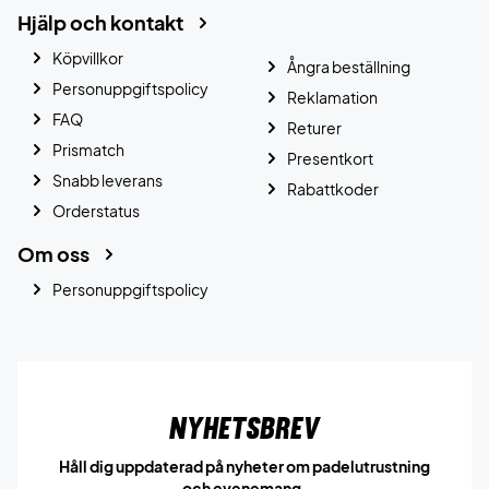
Hjälp och kontakt
Köpvillkor
Ångra beställning
Personuppgiftspolicy
Reklamation
FAQ
Returer
Prismatch
Presentkort
Snabb leverans
Rabattkoder
Orderstatus
Om oss
Personuppgiftspolicy
Nyhetsbrev
Håll dig uppdaterad på nyheter om padelutrustning
och evenemang.